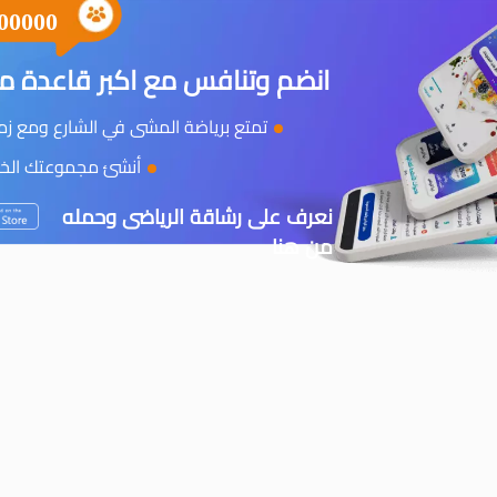
00000
انضم وتنافس مع اكبر قاعدة مس
تمتع برياضة المشى في الشارع ومع زملا
أنشئ مجموعتك الخاص
نعرف على رشاقة الرياضى وحمله
من هنا