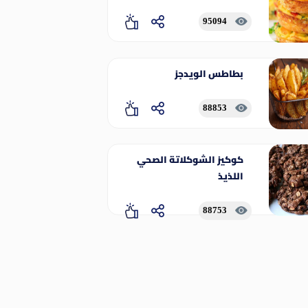
95094
بطاطس الويدجز
88853
كوكيز الشوكلاتة الصحي
اللذيذ
88753