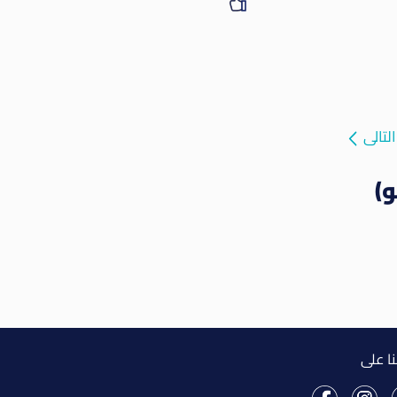
التالى
)
نا على