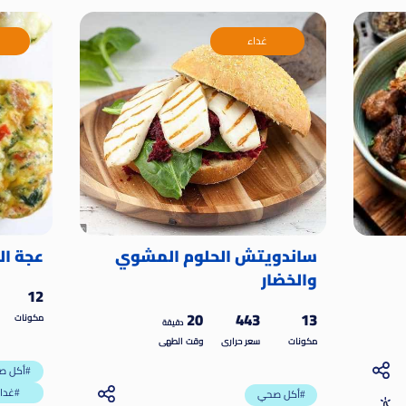
غداء
ساندويتش الحلوم المشوي
عجة ال
والخضار
12
20
443
13
مكونات
دقيقة
مكونات
سعر حرارى
وقت الطهى
أكل صحي#
غداء#
أكل صحي#