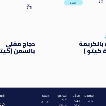
غداء#
ق
بالكريمة
دجاج مقلي
 كيتو )
بالسمن (كيتو
تابع
الوصفات
الكرش
رحلتى مع
الرئيسة
الدايت
عامة
أنظمة
من نحن
غذائية
وصفات