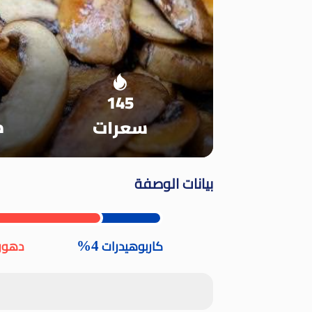
145
م
سعرات
بيانات الوصفة
4%
كاربوهيدرات
دهون