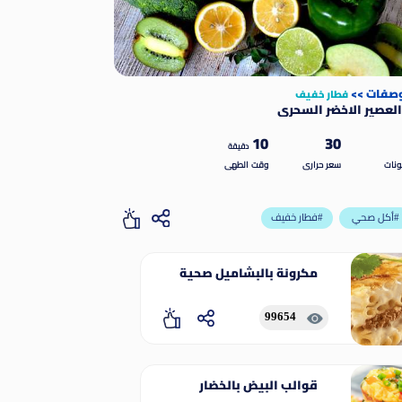
وصفات
>>
فطار خفيف
لعصير الاخضر السحري
10
30
دقيقة
نات
سعر حرارى
وقت الطهى
أكل صحي#
فطار خفيف#
مكرونة بالبشاميل صحية
99654
قوالب البيض بالخضار