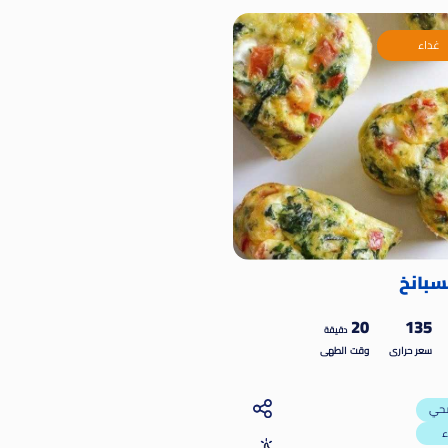
غداء
سبانخ
20
135
دقيقة
سعر حرارى
وقت الطهى