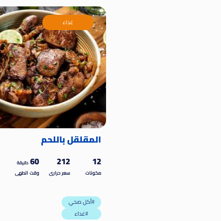
غداء
المقلقل باللحم
60
212
12
دقيقة
مكونات
سعر حرارى
وقت الطهى
أكل صحي#
غداء#