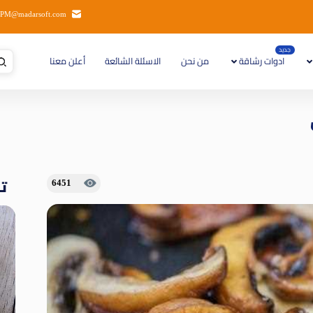
PM@madarsoft.com
جديد
ادوات رشاقة
من نحن
الاسئلة الشائعة
أعلن معنا
تا
6451