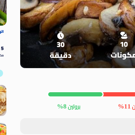
ال
ا
10
30
5
كونات
دقيقة
مكو
8%
11%
بروتين