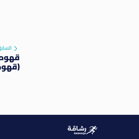
الساب
قهوه 
(قهوة