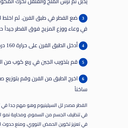
يذبل ثم نرش الملح والفلفل نحرك المكو
ضع الفطر في طبق الفرن. ثم اخلط ال
في وعاء ووزع المزيج فوق الفطر جيداً ح
أدخل الطبق الفرن على حرارة 160 درجة لمدة 30 دقيقة مع التقليب من حين لآخر.
قم بتذويب الجبن في ربع كوب من ال
اخرج الطبق من الفرن وقم بتوزيع 
ساخناً
الفطر مصدر لل السيلينيوم وهو مهم جدا في تعزي
في تنظيف الجسم من السموم، ومحاربة نمو الخ
في تعزيز تكوين الحمض النووي، ومنع حدوث ال