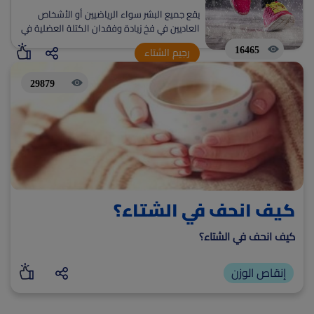
يقع جميع البشر سواء الرياضيين أو الأشخاص
(current)
أعلن معنا
العاديين في فخ زيادة وفقدان الكتلة العضلية في
فصل الشتاء فالشتاء يمثل مشكلة لأن معظمنا
16465
رجيم الشتاء
يضعف أمام الكسل والبرد.
29879
كيف انحف في الشتاء؟
كيف انحف في الشتاء؟
إنقاص الوزن