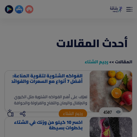
×
تمتع بأفضل تجربة صحية على الأطلاق
حساب الخطوات اليومية _ حساب السعرات _ تمارين منزلية
أحدث المقالات
المقالات >>
رجيم الشتاء
الفواكه الشتوية لتقوية المناعة:
(current)
الصفحة الرئيسية
أفضل 7 أنواع مع السعرات والفوائد
المقالات
تعرّف على أهم الفواكه الشتوية مثل الكيوي
جديد
والبرتقال والرمان والتفاح والفراولة والجوافة
ادوات رشاقة
واليوسفي. فوائد للمناعة والطاقة ودعم إنقاص
4507
رجيم الشتاء
الوزن مع سعرات وقيم غذائية لكل 100 جرام.
(current)
من نحن
اخسر 10 كيلو من وزنك في الشتاء
بخطوات بسيطة
(current)
الأسئلة الشائعة