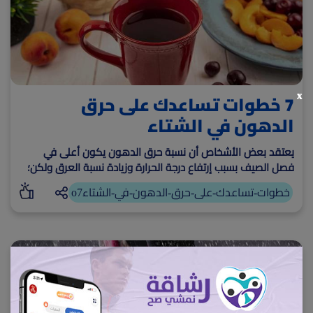
7 خطوات تساعدك على حرق
x
الدهون في الشتاء
يعتقد بعض الأشخاص أن نسبة حرق الدهون يكون أعلى في
فصل الصيف بسبب إرتفاع درجة الحرارة وزيادة نسبة العرق ولكن؛
هل سألت نفسك عن مدى صحة هذه المقولة؟
o7خطوات-تساعدك-على-حرق-الدهون-في-الشتاء
16465