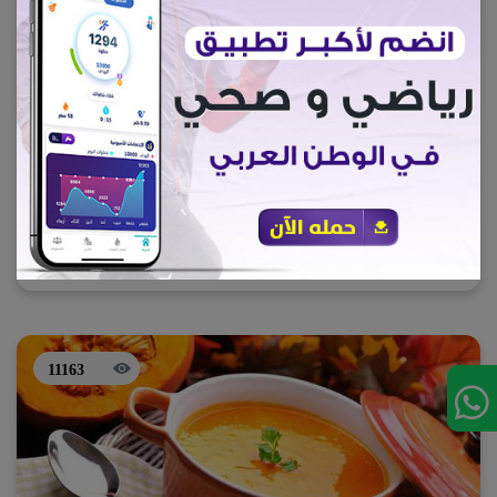
اخسر 10 كيلو من وزنك في الشتاء
بخطوات بسيطة
يقع جميع البشر سواء الرياضيين أو الأشخاص العاديين في فخ زيادة
وفقدان الكتلة العضلية في فصل الشتاء فالشتاء يمثل مشكلة
لأن معظمنا يضعف أمام الكسل والبرد.
اخسر-10كيلو-في-الشتاء-ابخطوات-بسيطة
11163