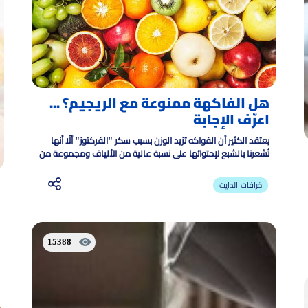
هل الفاكهة ممنوعة مع الريجيم؟ ...
اعرّف الإجابة
يعتقد الكثير أن الفواكه تزيد الوزن بسبب سكر "الفركتوز" ألَّا أنها
تُشعرنا بالشبع لإحتوائها على نسبة عالية من الألياف ومجموعة من
المعادن والفيتامينات الضرورية
خرافات-الدايت
15388