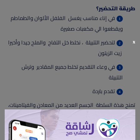
طريقة التحضير؟
في إناء مناسب يغسل الفلفل الألوان والطماطم
ويقطعوا الي مكعبات صغيرة
x
لتحضير التتبيلة ، نخلط خل التفاح والملح جيدا وأخيرا
زيت الزيتون
في وعاء التقديم تخلط جميع المقادير وترش
التتبيلة
تقدم باردة
تمنح هذة السلطة الجسم العديد من المعادن والفيتامينات،
مثل: فيتامين أ، وفيتامين ج، والبيوفلافينويد تساعد في خفض
مستويات الكولسترول السيء في الدم ورفع الكولسترول
الجيد وبالتالي المساهمة في تعزيز صحة القلب والشرايين.