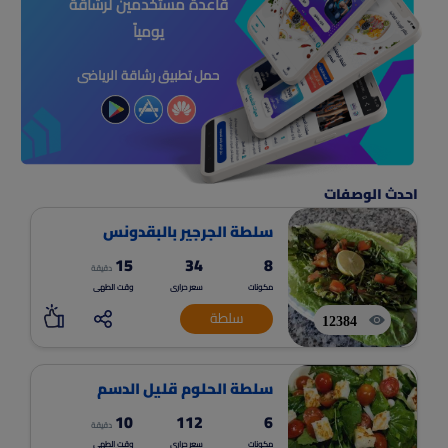
قاعدة مستخدمين لرشاقة
يومياً
حمل تطبيق رشاقة الرياضى
احدث الوصفات
سلطة الجرجير بالبقدونس
15
34
8
دقيقة
مكونات
سعر حرارى
وقت الطهى
سلطة
12384
سلطة الحلوم قليل الدسم
10
112
6
دقيقة
مكونات
سعر حرارى
وقت الطهى