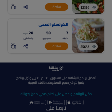
سلطة
12310
الكولسلو الصحي
20
50
7
دقيقة
مكونات
سعر حرارى
وقت الطهى
سلطة
55638
أفضل برنامج للرشاقة على مستوى العالم العربى وأول برنامج
يتميز بتوفير جميع المعلومات باللغه العربية
حمّل البرنامج واحصل على نظام صحي مميز بجوالك
تابعنا على