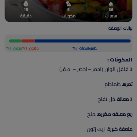
(current)
أعلن معنا
15
5
36
سعرات
مكونات
دقيقة
بيانات الوصفة
كاربوهيدرات
7%
دهون
1%
بروتين
1%
المكونات :
فلفل الوان (احمر – اخضر – اصفر)
3
طماطم
ثمره
خل تفاح
3 معالق
ملح
ربع معلقه صغيره
زيت زتون
ملعقة كبيرة