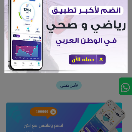
يصلح لمرضي السكر والقلب ولا يصلح لمرضي الضغط
السعرات لكل 100 جرام من هذا الخليط = 114 سعر.
أكل صحي#
100000
انضم وتنافس مع اكبر