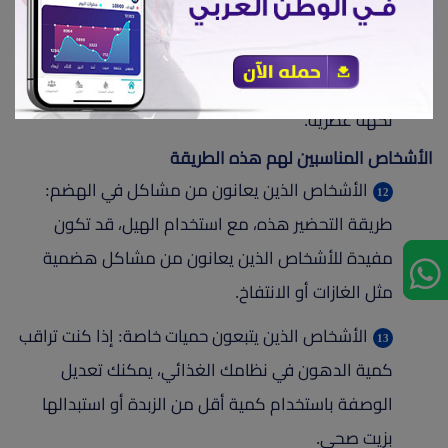
الهيل: ليس فقط له فوائد صحية تتعلق بالهضم، بل
أيضًا يمكن أن يساعد في تحسين رائحة الأرز ويضيف
نكهة عطرية.
الأشخاص المناسبين لهم هذه الطريقة
الأشخاص الذين يعانون من مشاكل في الهضم:
طريقة التحضير هذه، مع استخدام الهيل، قد تكون
مفيدة للأشخاص الذين يعانون من مشاكل هضمية
مثل الغازات أو الانتفاخ.
الأشخاص الذين يتبعون حميات خاصة: إذا كنت تراقب
كمية الدهون في نظامك الغذائي، يمكنك تعديل
الوصفة باستخدام كمية أقل من الزبدة أو استبدالها
بزيت صحي.