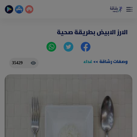
×
تمتع بأفضل تجربة صحية على الأطلاق
حساب الخطوات اليومية _ حساب السعرات _ تمارين منزلية
الارز الابيض بطريقة صحية
وصفات رشاقة
>>
غداء
35429
(current)
الصفحة الرئيسية
المقالات
جديد
ادوات رشاقة
(current)
من نحن
(current)
الأسئلة الشائعة