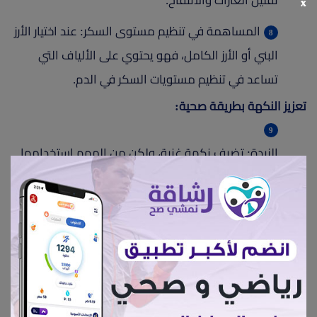
تقليل الغازات والانتفاخ.
x
المساهمة في تنظيم مستوى السكر: عند اختيار الأرز
البني أو الأرز الكامل، فهو يحتوي على الألياف التي
تساعد في تنظيم مستويات السكر في الدم.
تعزيز النكهة بطريقة صحية:
الزبدة: تضيف نكهة غنية، ولكن من المهم استخدامها
بكميات معتدلة. يمكن استبدالها بالزيوت الصحية مثل
زيت الزيتون إذا كنت تراقب كمية الدهون المشبعة.
الملح: استخدام كمية معتدلة من الملح يمكن أن
يساهم في تحسين طعم الطعام دون التأثير الكبير على
الصحة.
إضافة نكهات مهدئة: