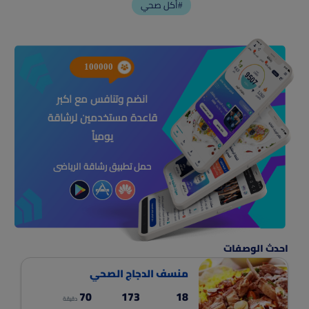
أكل صحي#
100000
انضم وتنافس مع اكبر
قاعدة مستخدمين لرشاقة
يومياً
حمل تطبيق رشاقة الرياضى
احدث الوصفات
منسف الدجاج الصحي
70
173
18
دقيقة