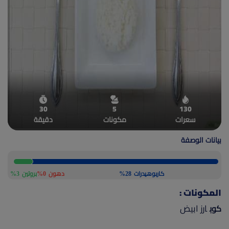
(current)
أعلن معنا
30
5
130
سعرات
مكونات
دقيقة
بيانات الوصفة
كاربوهيدرات
28%
دهون
0%
بروتين
3%
المكونات :
ارز ابيض
كوب