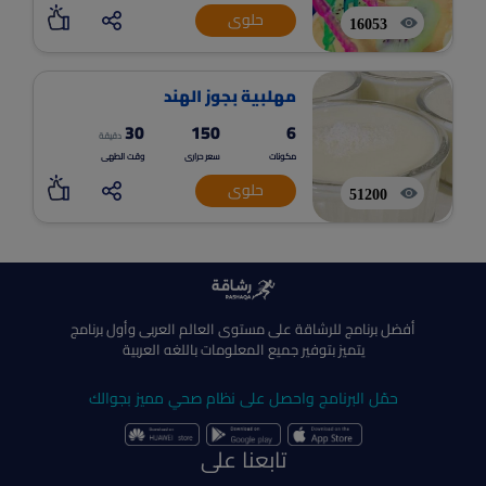
حلوى
16053
مهلبية بجوز الهند
30
150
6
دقيقة
مكونات
سعر حرارى
وقت الطهى
حلوى
51200
أفضل برنامج للرشاقة على مستوى العالم العربى وأول برنامج
يتميز بتوفير جميع المعلومات باللغه العربية
حمّل البرنامج واحصل على نظام صحي مميز بجوالك
تابعنا على