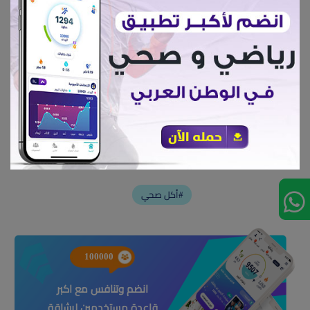
- ومع باقي الخليط نضيف البيض والبيكنج باودر والبيكنج صودا والدقيق
نستمر في الخفق ونضع في اناء متوسط مخصص للكيك
- ثم نضع الخليط في الفرن لمدة 35 دقيقة فى درجة 180
ونضع الخليط ( الصوص ) علي البارد
تقسم الي 14 قطعة
أكل صحي#
100000
انضم وتنافس مع اكبر
قاعدة مستخدمين لرشاقة