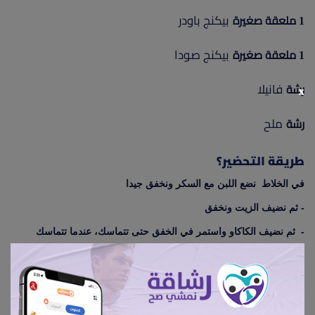
بيكنج باودر
1 ملعقة صغيرة
بيكنج صودا
1 ملعقة صغيرة
فانيلا
رشة
x
ملح
رشة
طريقة التحضير؟
في الخلاط نضع اللبن مع السكر ونخفق جيدا
- ثم نضيف الزيت ونخفق
- ثم نضيف الكاكاو واستمر في الخفق حتى تتماسك، عندما تتماسك
نوقف الخفق
- ثم نضع جزء من الخليط في الثلاجة مقدار كوب
(الصوص سيستخدم للتزيين على الوجه)