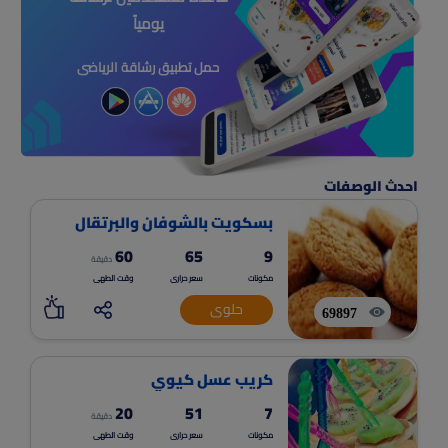
يومياً
حمل تطبيق رشاقة الرياضى
احدث الوصفات
بسكويت بالشوفان والبرتقال
60
65
9
دقيقة
مكونات
سعر حرارى
وقت الطهى
حلوى
69897
كريب عسل كيوي
20
51
7
دقيقة
مكونات
سعر حرارى
وقت الطهى