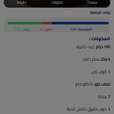
سعرات
مكونات
دقيقة
(current)
أعلن معنا
بيانات الوصفة
كاربوهيدرات
18%
دهون
3%
بروتين
11%
المكونات :
زيت كانولا
100 جرام
سكر دايت
6 باكت
كوب لبن
1
كاكاو خام
نصف كوب
بيضة
2
كوب دقيق كامل الحبة
1