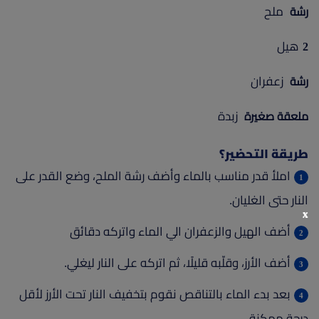
ملح
رشة
هيل
2
زعفران
رشة
زبدة
ملعقة صغيرة
طريقة التحضير؟
املأ قدر مناسب بالماء وأضف رشة الملح، وضع القدر على
النار حتى الغليان.
x
أضف الهيل والزعفران الي الماء واتركه دقائق
أضف الأرز، وقلّبه قليلًا، ثم اتركه على النار ليغلي.
بعد بدء الماء بالتناقص نقوم بتخفيف النار تحت الأرز لأقل
درجة ممكنة