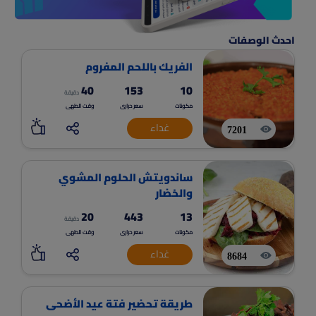
احدث الوصفات
الفريك باللحم المفروم
40
153
10
دقيقة
مكونات
سعر حرارى
وقت الطهى
غداء
7201
ساندويتش الحلوم المشوي
والخضار
20
443
13
دقيقة
مكونات
سعر حرارى
وقت الطهى
غداء
8684
طريقة تحضير فتة عيد الأضحى