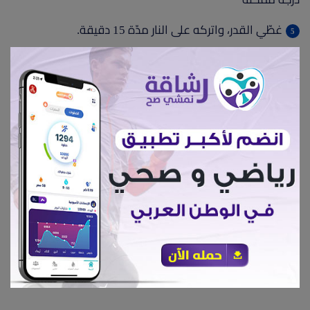
غطّي القدر، واتركه على النار مدّة 15 دقيقة.
أطفئ النار حين ينضج الأرز واتركه ليبرد قليلا ثم قوم
بتقليبه ، ويجب ترك الأرز في القدر مدّة 5 دقائق قبل التقديم
يتميز الأرز البسمتي بغناه ب الألياف الغذائية قابلة للذوبان
وهذا يعني أنها تضيف كتلة للبراز وتساعد في نقلها عبر الجهاز
الهضمي. مما تعمل علي تقليل خطر الإصابة بالسكري والحد
من مشكلات الجهاز الهضمي كالإمساك.
تصلح لمرضي السكر والضغط ومرضي القلب والأوعية
الدموية.