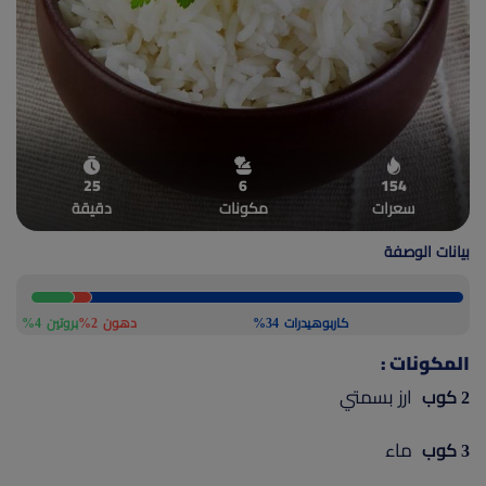
(current)
أعلن معنا
25
6
154
سعرات
مكونات
دقيقة
بيانات الوصفة
كاربوهيدرات
34%
دهون
2%
بروتين
4%
المكونات :
ارز بسمتي
2 كوب
ماء
3 كوب