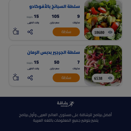
سلطة السبانخ بالأفوكادو
15
105
9
دقيقة
مكونات
سعر حرارى
وقت الطهى
سلطة
18680
سلطة الجرجير بدبس الرمان
15
50
7
دقيقة
مكونات
سعر حرارى
وقت الطهى
سلطة
6538
أفضل برنامج للرشاقة على مستوى العالم العربى وأول برنامج
يتميز بتوفير جميع المعلومات باللغه العربية