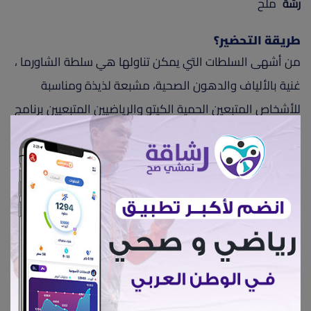
ملح
رشة
طريقة التحضير؟
من أشهى السلطات التي يمكن تناولها هي سلطة الشاورما ،
غنية بالألياف والدهون الصحية، مشبعة لذيذة ومناسبة
للأشخاص المتبعين الحمية الكيتو والرياضيين المتبعيين برنامج
لزيادة الكتلة العضلية
• يقطع الدجاج لمكعبات صغيرة او شرائح ويتبل ثم ندخل
الوعاء إلى الثلاجة ساعتين علي الاقل.
• يطبخ في الفرن على حرارة 220 درجة مئوية.
• ندخل الصينية إلى الفرن لحوالي 45 دقيقة أو حتى ينضج
الدجاج.
• مع إضافة البهارات وبعدها نقوم بتدخينه بقطعة فحم