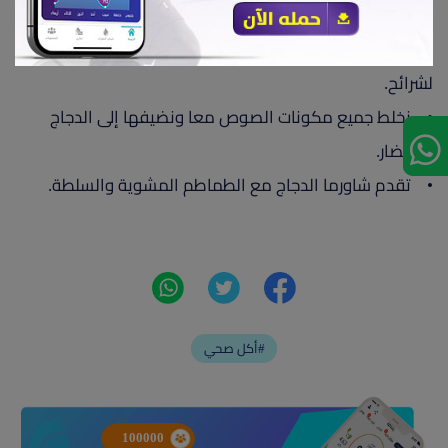
صغيرة او يمكن شوي الدجاج علي الجريل .
• يضاف الدجاج إلى الخس والبندورة والبصل بعد تقطيعهم
لشرائح.
• نخلط جميع مكونات الصوص معا ونضيفها إلى الدجاج
والخضار.
• تقدم شاورما الدجاج مع الطماطم المشوية والسلطة.
أكل صحي#
100000