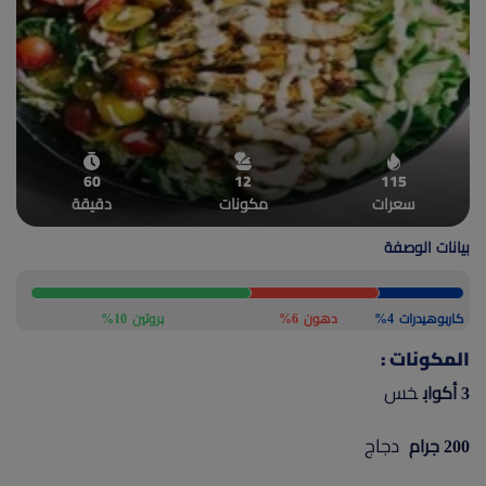
(current)
أعلن معنا
60
12
115
سعرات
مكونات
دقيقة
بيانات الوصفة
كاربوهيدرات
4%
دهون
6%
بروتين
10%
المكونات :
خس
3 أكواب
دجاج
200 جرام