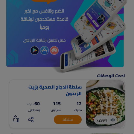
انضم وتنافس مع اكبر
قاعدة مستخدمين لرشاقة
يومياً
حمل تطبيق رشاقة الرياضى
احدث الوصفات
سلطة الدجاج الصحية بزيت
الزيتون
60
115
12
دقيقة
مكونات
سعر حرارى
وقت الطهى
سلطة
72994