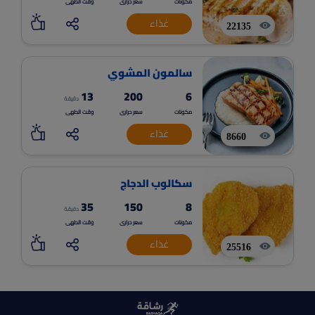
مكونات
سعر حرارى
وقت الطهى
غذاء
22135
سالمون المشوي
13
200
6
دقيقة
مكونات
سعر حرارى
وقت الطهى
غذاء
8660
سكالوب الدجاج
35
150
8
دقيقة
مكونات
سعر حرارى
وقت الطهى
غذاء
25516