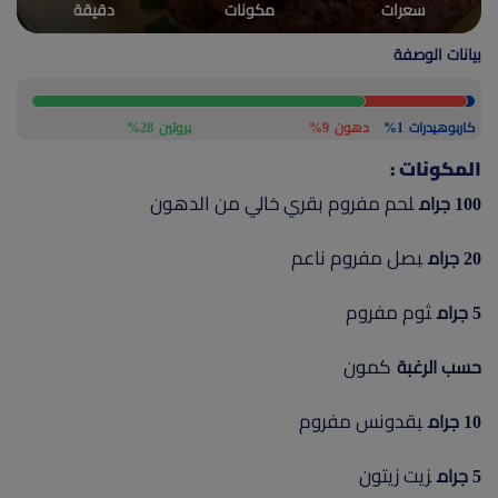
سعرات
مكونات
دقيقة
(current)
أعلن معنا
بيانات الوصفة
كاربوهيدرات
1%
دهون
9%
بروتين
28%
المكونات :
لحم مفروم بقري خالي من الدهون
100 جرام
بصل مفروم ناعم
20 جرام
ثوم مفروم
5 جرام
كمون
حسب الرغبة
بقدونس مفروم
10 جرام
زيت زيتون
5 جرام