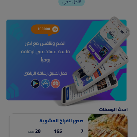
أكل صحي#
100000
انضم وتنافس مع اكبر
قاعدة مستخدمين لرشاقة
يومياً
حمل تطبيق رشاقة الرياضى
احدث الوصفات
صدور الفراخ المشوية
28
165
7
دقيقة