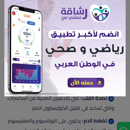
بلمسة مغذية
"يُعدّ معمول التمر من الحلويات الشرقية الشهيرة التي تُزيّن
موائدنا في الأعياد والمناسبات، وتتميز بمذاقها الغني
وقوامها الهش الذي يذوب في الفم. ولكن، قد يشعر البعض
بالقلق حيال تأثيرها على صحتهم، خاصةً مرضى السكري
والقلب. لذلك، نقدم لكم في هذا المقال وصفة صحية
ومُغذّية لمعمول التمر بالمكسرات، لتستمتعوا بأجواء العيد
دون قلق على صحتكم.
الفوائد العامة:
لصحة القلب:
غني بالدهون الصحية من المكسرات،
والتي تساعد في تقليل الكوليسترول الضار.
لضغط الدم:
يحتوي على البوتاسيوم والمغنيسيوم