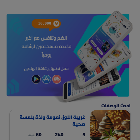
100000
انضم وتنافس مع اكبر
قاعدة مستخدمين لرشاقة
يومياً
حمل تطبيق رشاقة الرياضى
احدث الوصفات
غريبة اللوز، نعومة ولذة بلمسة
صحية
60
240
5
دقيقة