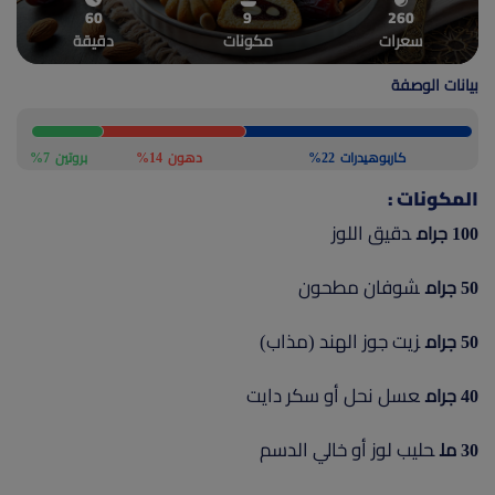
60
9
260
(current)
أعلن معنا
سعرات
مكونات
دقيقة
بيانات الوصفة
كاربوهيدرات
22%
دهون
14%
بروتين
7%
المكونات :
دقيق اللوز
100 جرام
شوفان مطحون
50 جرام
زيت جوز الهند (مذاب)
50 جرام
عسل نحل أو سكر دايت
40 جرام
حليب لوز أو خالي الدسم
30 مل