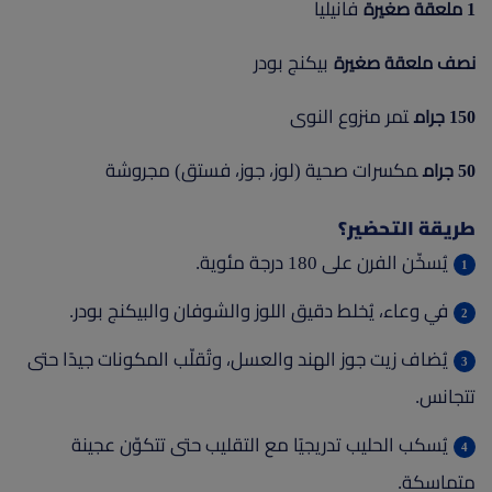
فانيليا
1 ملعقة صغيرة
بيكنج بودر
نصف ملعقة صغيرة
تمر منزوع النوى
150 جرام
مكسرات صحية (لوز، جوز، فستق) مجروشة
50 جرام
طريقة التحضير؟
يُسخّن الفرن على 180 درجة مئوية.
في وعاء، يُخلط دقيق اللوز والشوفان والبيكنج بودر.
يُضاف زيت جوز الهند والعسل، وتُقلّب المكونات جيدًا حتى
تتجانس.
يُسكب الحليب تدريجيًا مع التقليب حتى تتكوّن عجينة
متماسكة.