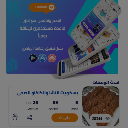
100000
انضم وتنافس مع اكبر
قاعدة مستخدمين لرشاقة
يومياً
حمل تطبيق رشاقة الرياضى
احدث الوصفات
بسكويت النشا والكاكاو الصحي
25
89
5
دقيقة
مكونات
سعر حرارى
وقت الطهى
حلويات
28344