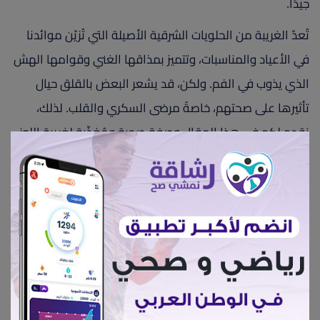
جيدًا.
تُعدّ الغريبة من الحلويات الشرقية الأصيلة التي تُزيّن موائدنا
في الأعياد والمناسبات، وتتميز بمذاقها الغني وقوامها الهش
الذي يذوب في الفم. ولكن، قد يشعر البعض بالقلق حيال
تأثيرها على صحتهم، خاصةً مرضى السكري والقلب. لذلك،
نقدم لكم في هذا المقال وصفة صحية ومُغذّية لغريبة اللوز
بزيت جوز الهند، لتستمتعوا بأجواء العيد دون قلق على صحتكم
الفوائد العامة:
لصحة القلب:
غنية بالدهون الصحية غير المشبعة
من دقيق اللوز وزيت جوز الهند، ما يساهم في تقليل
الكوليسترول الضار.
لضغط الدم:
قليلة الصوديوم، وغنية بالبوتاسيوم
والمغنيسيوم، مما يدعم توازن ضغط الدم.