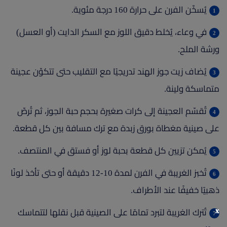
يُسخّن الفرن على حرارة 160 درجة مئوية.
في وعاء، يُخلط دقيق اللوز مع السكر الدايت (أو العسل)
ورشة الملح.
يُضاف زيت جوز الهند تدريجيًا مع التقليب حتى تتكوّن عجينة
متماسكة ولينة.
تُقسّم العجينة إلى كرات صغيرة بحجم حبة الجوز، ثم تُرصّ
على صينية مغطاة بورق زبدة مع ترك مسافة بين كل قطعة.
يُمكن تزيين كل قطعة بحبة لوز أو فستق في المنتصف.
تُخبز الغريبة في الفرن لمدة 10-12 دقيقة أو حتى تأخذ لونًا
ذهبيًا خفيفًا عند الأطراف.
x
تُترك الغريبة لتبرد تمامًا على الصينية قبل نقلها لتتماسك