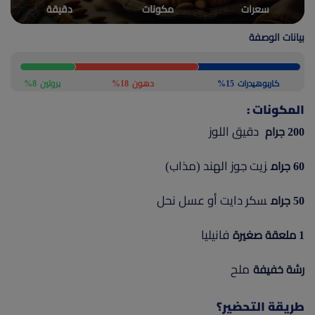
سعرات
مكونات
دقيقة
(current)
أعلن معنا
بيانات الوصفة
كاربوهيدرات
15%
دهون
18%
بروتين
8%
المكونات :
دقيق اللوز
200 جرام
زيت جوز الهند (مذاب)
60 جرام
سكر دايت أو عسل نحل
50 جرام
فانيليا
1 ملعقة صغيرة
ملح
رشة خفيفة
طريقة التحضير؟