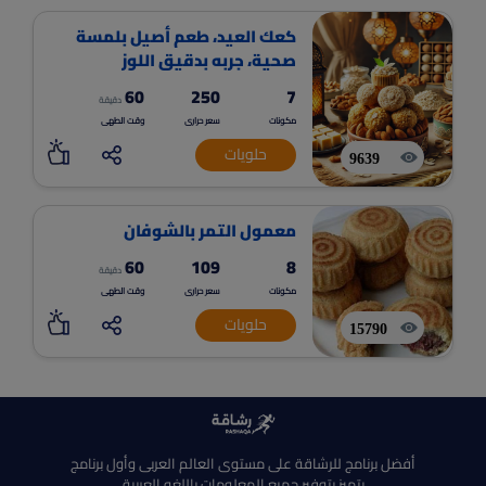
كعك العيد، طعم أصيل بلمسة
صحية، جربه بدقيق اللوز
والشوفان
60
250
7
دقيقة
مكونات
سعر حرارى
وقت الطهى
حلويات
9639
معمول التمر بالشوفان
60
109
8
دقيقة
مكونات
سعر حرارى
وقت الطهى
حلويات
15790
أفضل برنامج للرشاقة على مستوى العالم العربى وأول برنامج
يتميز بتوفير جميع المعلومات باللغه العربية