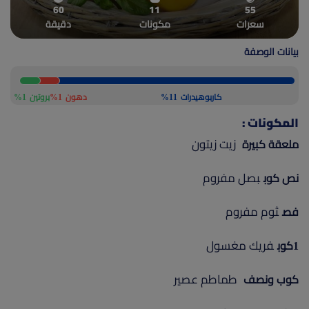
60
11
55
(current)
أعلن معنا
سعرات
مكونات
دقيقة
بيانات الوصفة
كاربوهيدرات
11%
دهون
1%
بروتين
1%
المكونات :
زيت زيتون
ملعقة كبيرة
بصل مفروم
نص كوب
ثوم مفروم
فص
فريك مغسول
1كوب
طماطم عصير
كوب ونصف