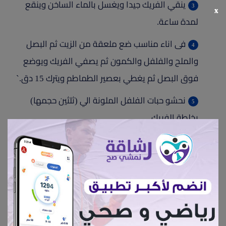
ينقي الفريك جيدا ويغسل بالماء الساخن وينقع
x
لمدة ساعة.
فى اناء مناسب ضع ملعقة من الزيت ثم البصل
والملح والفلفل والكمون ثم يصفي الفريك ويوضع
فوق البصل ثم يغطي بعصير الطماطم ويترك 15 دق.`
نحشو حبات الفلفل الملونة الي (ثلثين حجمها)
بخلطة الفريك.
في اناء مغطي ترص حبات الفلفل وتسقي بالمرق
المغلي حتي يغطي نصف الحبات فقط ويوضع علي نار
عالية لمدة ربع ساعة ثم تهدئ النار لمدة نصف ساعة.
تقدم ساخنة وتزيين ب البقدونس.
مناسب جدا لمرضي السكر والضغط والقلب.