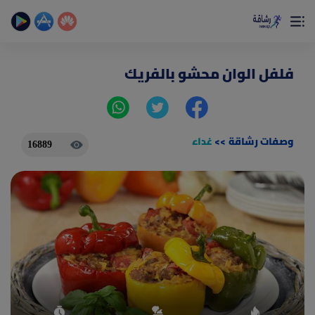
×
تمتع بأفضل تجربة صحية على الأطلاق
حساب الخطوات اليومية _ حساب السعرات _ تمارين منزلية
فلفل الوان محشو بالفريك
وصفات رشاقة
>>
غداء
16889
(current)
الصفحة الرئيسية
المقالات
جديد
ادوات رشاقة
(current)
من نحن
(current)
الأسئلة الشائعة