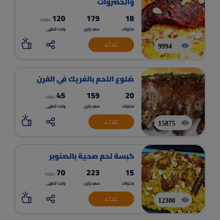
والخضروات
120
179
18
دقيقة
مكونات
سعر حرارى
وقت الطهى
غداء
9994
ضلوع اللحم بالفريك في الفرن
45
159
20
دقيقة
مكونات
سعر حرارى
وقت الطهى
غداء
15875
كبسة لحم صحية بالصنوبر
70
223
15
دقيقة
مكونات
سعر حرارى
وقت الطهى
غداء
12300