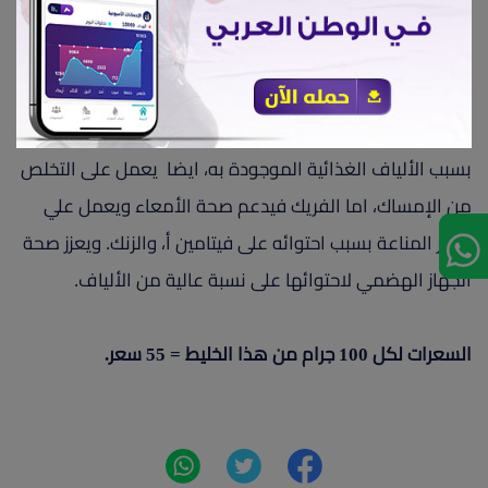
يحتوي الفلفل الالوان على بعض العناصر الغذائية مثل حمض
الفوليك والحديد، وفيتامين سي، الذي يعمل على الحفاظ على
وزن الجسم لأنه من الأطعمة التي تعطي إحساساً بالشبع.
بسبب الألياف الغذائية الموجودة به، ايضا يعمل على التخلص
من الإمساك، اما الفريك فيدعم صحة الأمعاء ويعمل علي
تعزيز المناعة بسبب احتوائه على فيتامين أ، والزنك. ويعزز صحة
الجهاز الهضمي لاحتوائها على نسبة عالية من الألياف.
السعرات لكل 100 جرام من هذا الخليط = 55 سعر.