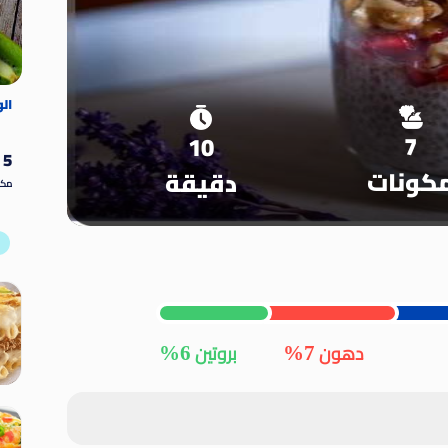
ال
ا
7
10
5
كونات
دقيقة
مكو
6%
7%
دهون
بروتين