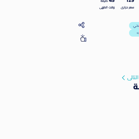
45
129
دقيقة
سعر حرارى
وقت الطهى
التالى
ة