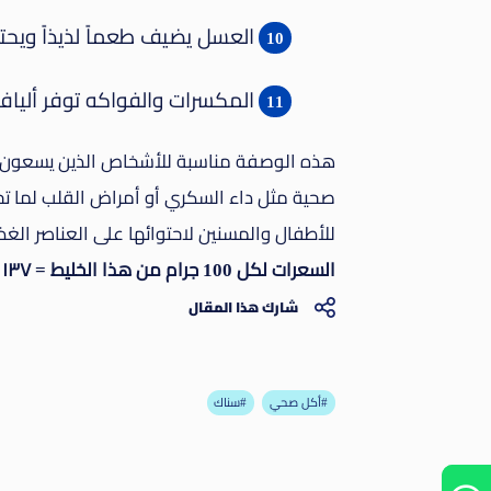
العسل يضيف طعماً لذيذاً ويح
المكسرات والفواكه توفر أليا
هذه الوصفة مناسبة للأشخاص الذين يسعون إ
صحية مثل داء السكري أو أمراض القلب لما تح
للأطفال والمسنين لاحتوائها على العناصر الغذا
السعرات لكل 100 جرام من هذا الخليط = ١٣٧ سعر.
شارك هذا المقال
أكل صحي#
سناك#