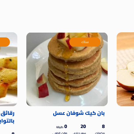
سناك
بان كيك شوفان عسل
رقائق
بالتواب
0
20
8
دقيقة
مكونات
سعر حرارى
وقت الطهى