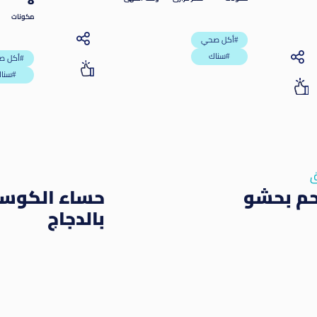
8
مكونات
أكل صحي#
سناك#
أكل صحي#
سناك#
ق
لحم بحشو
حساء الكوس
بالدجاج