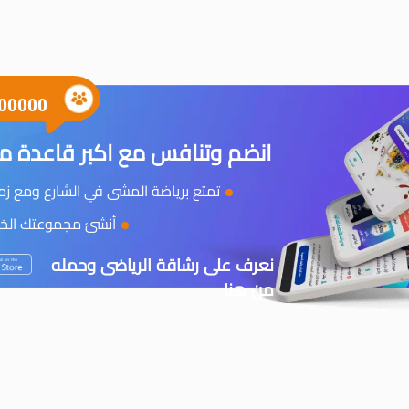
00000
انضم وتنافس مع اكبر قاعدة مس
تمتع برياضة المشى في الشارع ومع زملا
أنشئ مجموعتك الخاص
نعرف على رشاقة الرياضى وحمله
من هنا