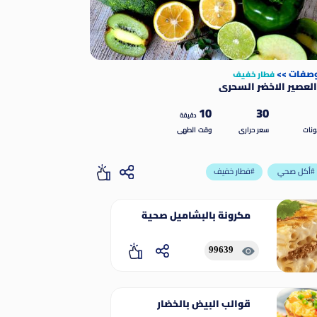
وصفات
>>
فطار خفيف
لعصير الاخضر السحري
10
30
دقيقة
نات
سعر حرارى
وقت الطهى
أكل صحي#
فطار خفيف#
مكرونة بالبشاميل صحية
99639
قوالب البيض بالخضار