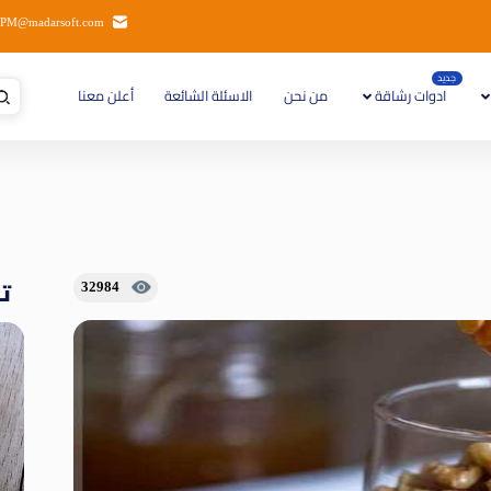
PM@madarsoft.com
جديد
ادوات رشاقة
من نحن
الاسئلة الشائعة
أعلن معنا
تا
32984