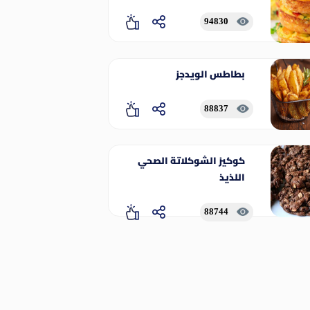
94830
بطاطس الويدجز
88837
كوكيز الشوكلاتة الصحي
اللذيذ
88744