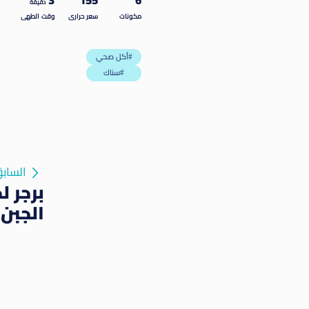
3
155
6
دقيقة
مكونات
سعر حرارى
وقت الطهى
أكل صحي#
سناك#
الساب
برجر 
الجبن