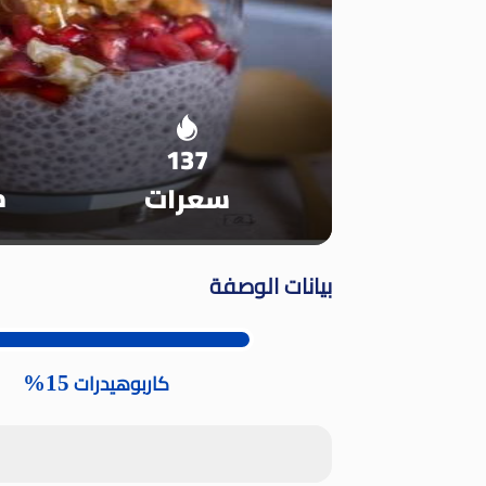
137
م
سعرات
بيانات الوصفة
15%
كاربوهيدرات