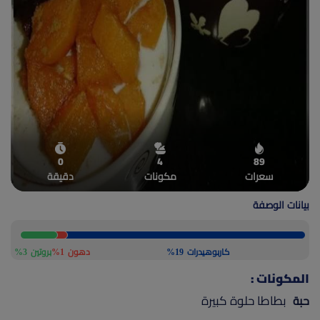
(current)
أعلن معنا
0
4
89
سعرات
مكونات
دقيقة
بيانات الوصفة
كاربوهيدرات
19%
دهون
1%
بروتين
3%
المكونات :
بطاطا حلوة كبيرة
حبة