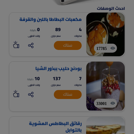
احدث الوصفات
مكعبات البطاطا باللبن والقرفة
0
89
4
دقيقة
مكونات
سعر حرارى
وقت الطهى
سناك
17785
بودنج حليب ببذور الشيا
10
137
7
دقيقة
مكونات
سعر حرارى
وقت الطهى
سناك
33001
رقائق البطاطس المشوية
بالتوابل