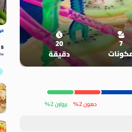
ال
ا
7
20
5
كونات
دقيقة
مكو
2%
2%
دهون
بروتين