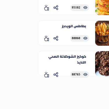
95102
بطاطس الويدجز
88860
كوكيز الشوكلاتة الصحي
اللذيذ
88765