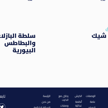
ق
 شيك
سلطة البازلاء
والبطاطس
البيورية
تابع
الوصفات
الكرش
رحلتى مع
الرئيسة
الدايت
عامة
أنظمة
من نحن
غذائية
وصفات
الصيام
الاسئلة الشائعة