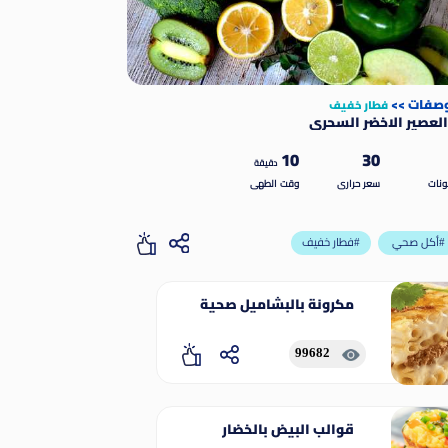
وصفات
>>
فطار خفيف
لعصير الاخضر السحري
10
30
دقيقة
نات
سعر حرارى
وقت الطهى
أكل صحي#
فطار خفيف#
مكرونة بالبشاميل صحية
99682
قوالب البيض بالخضار