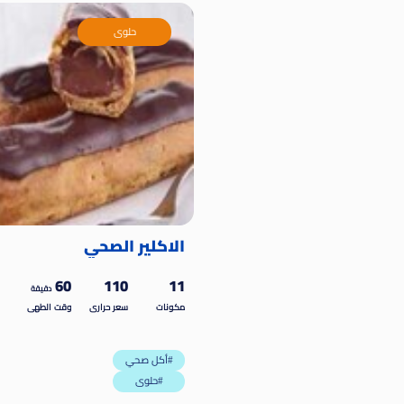
حلوى
الاكلير الصحي
60
110
11
دقيقة
مكونات
سعر حرارى
وقت الطهى
أكل صحي#
حلوى#