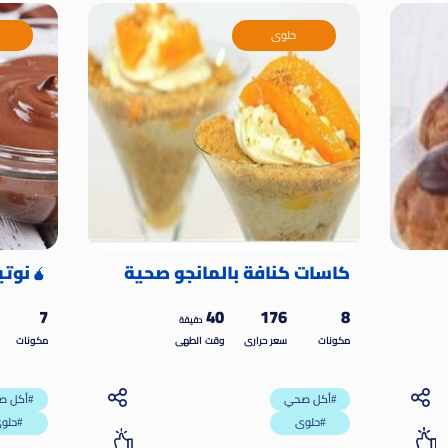
حلوى
كاسات كنافة بالمانجو صحية
🧉نوتي
7
40
176
8
دقيقة
مكونات
سعر حرارى
وقت الطهى
مكونات
أكل صحي#
أكل صحي#
حلوى#
حلوى#