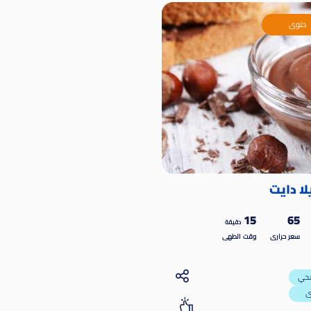
حلوى
لا دايت
15
65
دقيقة
سعر حرارى
وقت الطهى