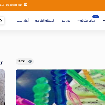
PM@madarsoft.com
جديد
ادوات رشاقة
من نحن
الاسئلة الشائعة
أعلن معنا
تا
16053