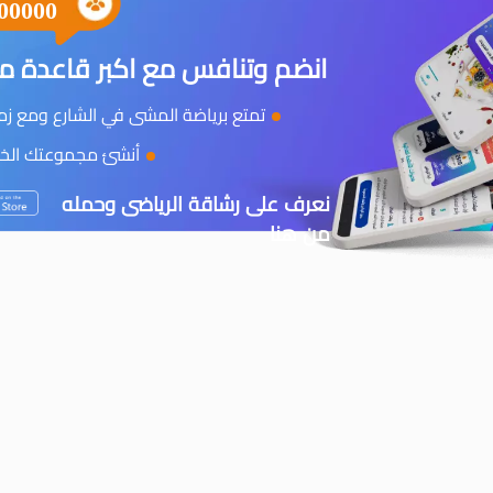
00000
انضم وتنافس مع اكبر قاعدة مس
تمتع برياضة المشى في الشارع ومع زملا
أنشئ مجموعتك الخاص
نعرف على رشاقة الرياضى وحمله
من هنا