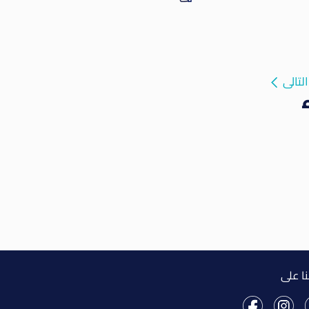
التالى
نا على