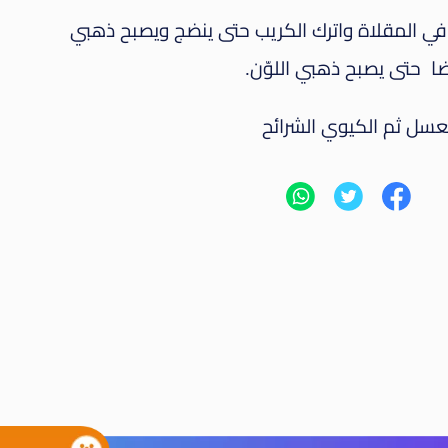
في المقلاة واترك الكريب حتى ينضج ويصبح ذهبي
يضا حتى يصبح ذهبي اللوّن.
عسل ثم الكيوي الشرائح