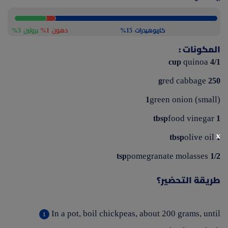
كاربوهيدرات
15%
دهون
1%
بروتين
3%
المكونات :
quinoa
4/1 cup
red cabbage
250 g
green onion (small)
1
food vinegar
1 tbsp
x
olive oil
1 tbsp
pomegranate molasses
1/2 tsp
طريقة التحضير؟
In a pot, boil chickpeas, about 200 grams, until