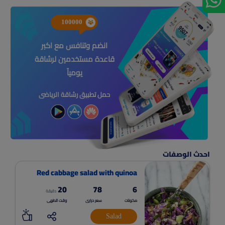
100000
انضم وتنافس مع اكبر
قاعدة مستخدمين لرشاقة
يومياً
حمل تطبيق رشاقة الرياضى
احدث الوصفات
Red cabbage salad with quinoa
20
78
6
دقيقة
مكونات
سعر حرارى
وقت الطهى
Salad