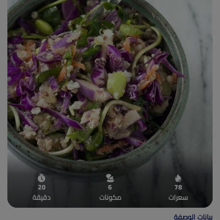
(current)
أعلن معنا
20
6
78
سعرات
مكونات
دقيقة
بيانات الوصفة