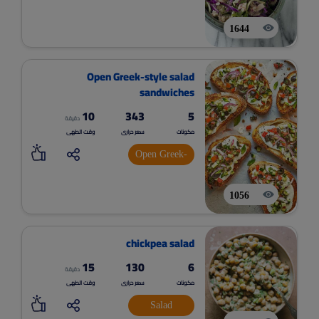
1644
Open Greek-style salad
sandwiches
10
343
5
دقيقة
مكونات
سعر حرارى
وقت الطهى
Open Greek-
style salad
1056
sandwiches
chickpea salad
15
130
6
دقيقة
مكونات
سعر حرارى
وقت الطهى
Salad