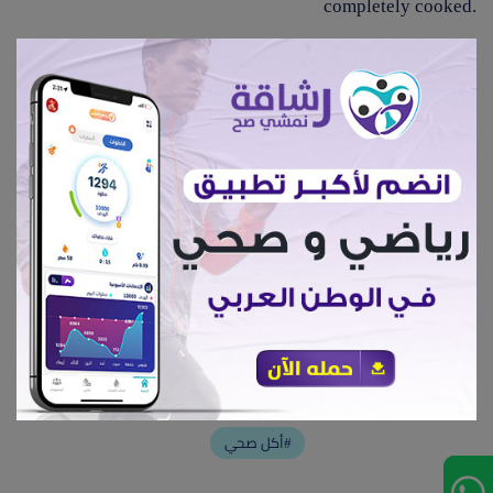
completely cooked.
Put the seasoning, such as black pepper - the juice of
two lemons - a quarter spoon of paprika - half a spoon of
olive oil and a spoon of healthy tahini.
Mix the mixture well inside the mixer until the
consistency becomes smooth.
Garnish the top with parsley, a little olive oil, and
paprika.
أكل صحي#