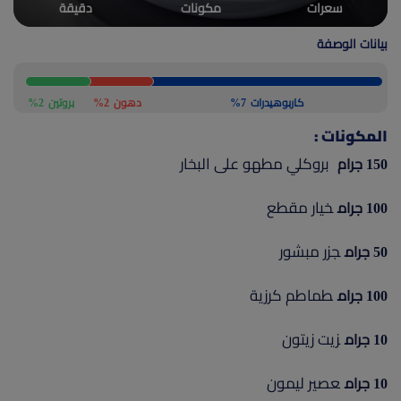
سعرات
مكونات
دقيقة
(current)
أعلن معنا
بيانات الوصفة
كاربوهيدرات
7%
دهون
2%
بروتين
2%
المكونات :
بروكلي مطهو على البخار
150 جرام
خيار مقطع
100 جرام
جزر مبشور
50 جرام
طماطم كرزية
100 جرام
زيت زيتون
10 جرام
عصير ليمون
10 جرام