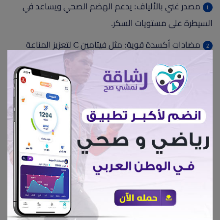
مصدر غني بالألياف: يدعم الهضم الصحي ويساعد في
السيطرة على مستويات السكر.
مضادات أكسدة قوية: مثل فيتامين C لتعزيز المناعة
مغذيات لصحة القلب: كالبوتاسيوم والمغنيسيوم، التي
تدعم تنظيم ضغط الدم.
منخفضة السعرات: مثالية لإدارة الوزن.
مناسبة لمرضى الضغط، السكر، والقلب: بفضل المكونات
الطبيعية التي تساعد على التحكم في مستويات الجلوكوز
والكوليسترول وضغط الدم.
هذه السلطة خيار صحي جداً ومثالي للأشخاص الذين يعانون
من مشاكل الضغط، السكر، أو القلب.