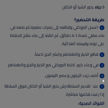
بذور الشيا أو الكتان
5 جرام
طريقة التحضير؟
اغسل البروكلي وقطّعه إلى زهرات صغيرة.ثم ضعه في
ماء مغلي لمدة 3-4 دقائق، ثم انقله إلى ماء مثلج للحفاظ
على لونه وقيمته الغذائية.
قطّع الخيار والطماطم وابشر الجزر ناعماً.
في وعاء كبير، اخلط البروكلي مع الخيار والجزر والطماطم.
أضف زيت الزيتون وعصير الليمون.
x
عند تقديم السلطة:رش بذور الشيا أو الكتان فوق السلطة
إذا رغبت.قدّمها مباشرة
الفوائد الصحية: