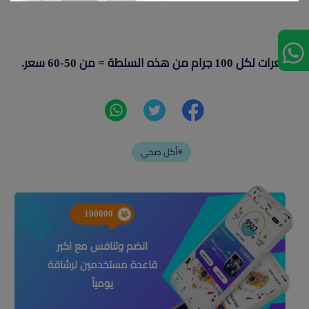
السعرات لكل 100 جرام من هذه السلطة = من 50-60 سعر.
أكل صحي#
100000
انضم وتنافس مع اكبر
قاعدة مستخدمين لرشاقة
يومياً