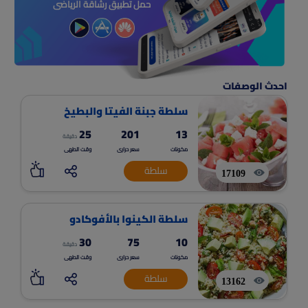
حمل تطبيق رشاقة الرياضى
احدث الوصفات
سلطة جبنة الفيتا والبطيخ
25
201
13
دقيقة
مكونات
سعر حرارى
وقت الطهى
سلطة
17109
سلطة الكينوا بالأفوكادو
30
75
10
دقيقة
مكونات
سعر حرارى
وقت الطهى
سلطة
13162