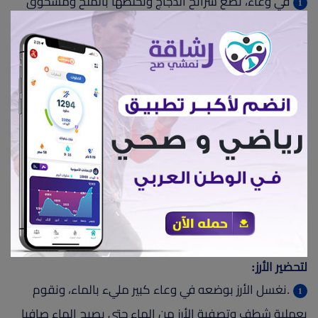
في وعاء، نضع شرائح الدجاج ونخلطها بالملح ومسحوق
الفلفل الأبيض حتى تمتزج جيدا.
في قدر كبيرة، نسخن زيت السمسم ثم نضع شرائح الدجاج
ونقليهم لمدة 4 دقائق، ثم نضيف الثوم والزنجبيل المبشور
ونقلبهم لمدة دقيقتين إضافيتين.
ثم نضيف صلصة الصويا، الخل، العسل، صلصة الفلفل
الحار، صلصة المحار ونصف كمية بذور السمسم، ونتركه ينضج
على نار متوسطة لمدة 5 إلى 6 دقائق.
نرفع الدجاج عن النار وننقله إلى طبق التقديم، ُيزين بحبوب
السمسم والبصل الأخضر، ويقدم مع الأرز.
لتحضير الأرز:
.نغسل الأرز بوضعه في وعاء كبير مليء بالماء، ونقوم
بعملية شطف وتصفية الأرز من الماء حتى يصبح الماء صافيا