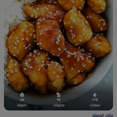
(current)
أعلن معنا
40
15
176
سعرات
مكونات
دقيقة
بيانات الوصفة