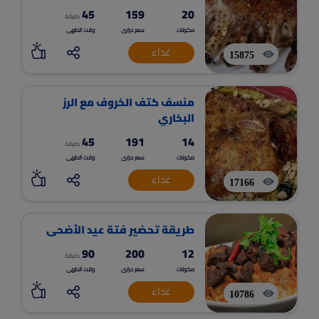
45
159
20
دقيقة
مكونات
سعر حرارى
وقت الطهى
غداء
15875
منسف كتف الخروف مع الرز
البخاري
45
191
14
دقيقة
مكونات
سعر حرارى
وقت الطهى
غداء
17166
طريقة تحضير فتة عيد الأضحى
90
200
12
دقيقة
مكونات
سعر حرارى
وقت الطهى
غداء
10786