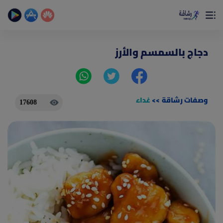
×
تمتع بأفضل تجربة صحية على الأطلاق
حساب الخطوات اليومية _ حساب السعرات _ تمارين منزلية
دجاج بالسمسم والأرز
وصفات رشاقة
>>
غداء
17608
(current)
الصفحة الرئيسية
المقالات
جديد
ادوات رشاقة
(current)
من نحن
(current)
الأسئلة الشائعة