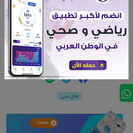
ثم نقوم بلف المثلت من القاعدة للراس وندهن
الوجه بمعلقة لبن ويخمر مرة اخرى ونخبز
السعرات الحرارية للقطعة
50 سعر حراري
أكل صحي#
100000