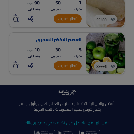
90
50
7
دقيقة
مكونات
سعر حرارى
وقت الطهى
فطار خفيف
44355
العصير الاخضر السحري
10
30
5
دقيقة
مكونات
سعر حرارى
وقت الطهى
فطار خفيف
99998
أفضل برنامج للرشاقة على مستوى العالم العربى وأول برنامج
يتميز بتوفير جميع المعلومات باللغه العربية
حمّل البرنامج واحصل على نظام صحي مميز بجوالك