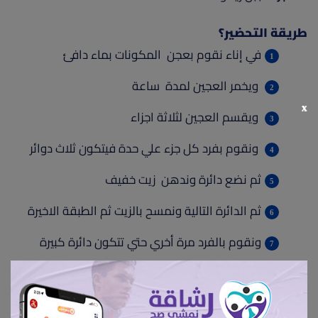
طريقة التحضير؟
في إناء نقوم بعجن المكونات بماء دافئ
ويخمر العجين لمدة ساعة
x
ويقسم العجين لثلاثة اجزاء
ونقوم بفرد كل جزء علي حدة فيتكون ثلاث دوائر
ثم نضع دائرة وندهن زيت خفيف
ثم الدائرة التالية ونمسح بالزيت ثم الطبقة الاخيرة
ونقوم بالفرد مرة أخري حتي تتكون دائرة كبيرة
نفردها جيدا ونقوم بقطعها علي 16 مثلث
ثم نقوم بحشي قاعدة المثلث