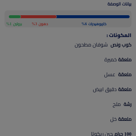
بيانات الوصفة
(current)
أعلن معنا
كاربوهيدرات
6%
دهون
3%
بروتين
1%
المكونات :
شوفان مطحون
كوب ونص
خميرة
ملعقة
عسل
ملعقة
دقيق ابيض
ملعقة
ملح
رشة
خل
ملعقة
جبن ريكوتا
100 جرام