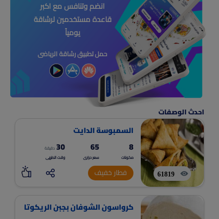
انضم وتنافس مع اكبر
قاعدة مستخدمين لرشاقة
يومياً
حمل تطبيق رشاقة الرياضى
احدث الوصفات
السمبوسة الدايت
30
65
8
دقيقة
مكونات
سعر حرارى
وقت الطهى
فطار خفيف
61819
كرواسون الشوفان بجبن الريكوتا