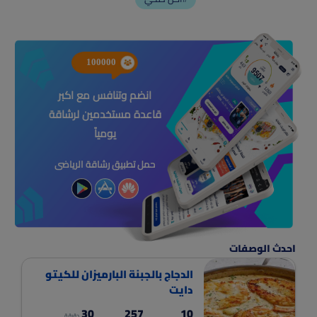
100000
انضم وتنافس مع اكبر
قاعدة مستخدمين لرشاقة
يومياً
حمل تطبيق رشاقة الرياضى
احدث الوصفات
الدجاج بالجبنة البارميزان للكيتو
دايت
30
257
10
دقيقة