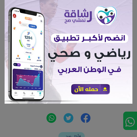
ثم نتبلها بكل المكونات ماعدا الثوم لمدة ساعتين علي
الاقل
نحضر مقلاة غير لاصقة ومدهونة برشة زيت وسخنة جدا
نضع الثوم ثم البروكلي حتي يتغير لونه
نضع الفراخ حتي تأخذ لونا ذهبيا نخفض النار ونغطى
المقلاة حتي تمام النضج حوالي ربع ساعة
تقدم مع اربع معالق ارز بسمتي وسلطة ملونة
سعرات 100 جرام من الوجبة حوالي 150 سعر حراري
أكل صحي#