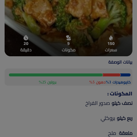
(current)
أعلن معنا
20
9
150
سعرات
مكونات
دقيقة
بيانات الوصفة
كاربوهيدرات
3%
دهون
5%
بروتين
25%
المكونات :
صدور الفراخ
نصف كيلو
بروكلي
ربع كيلو
ملح
ملعقة