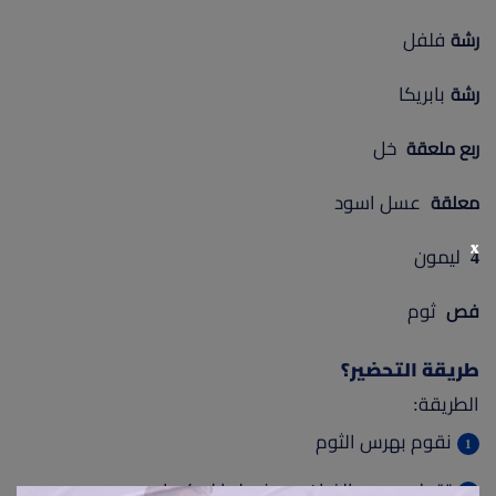
فلفل
رشة
بابريكا
رشة
خل
ربع ملعقة
عسل اسود
معلقة
x
ليمون
4
ثوم
فص
طريقة التحضير؟
الطريقة:
نقوم بهرس الثوم
تقطيع صدور الفراخ بعد غسلها لمكعبات