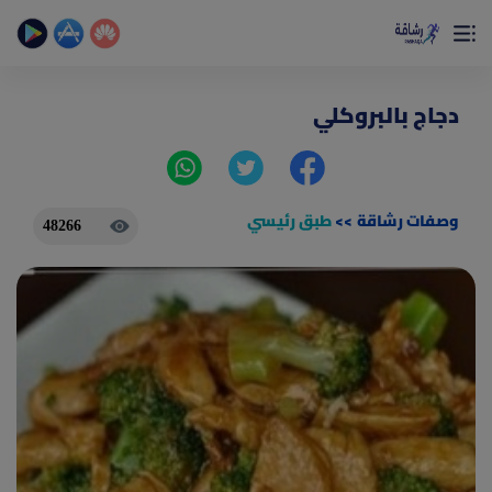
×
تمتع بأفضل تجربة صحية على الأطلاق
حساب الخطوات اليومية _ حساب السعرات _ تمارين منزلية
دجاج بالبروكلي
وصفات رشاقة
>>
طبق رئيسي
48266
(current)
الصفحة الرئيسية
المقالات
جديد
ادوات رشاقة
(current)
من نحن
(current)
الأسئلة الشائعة