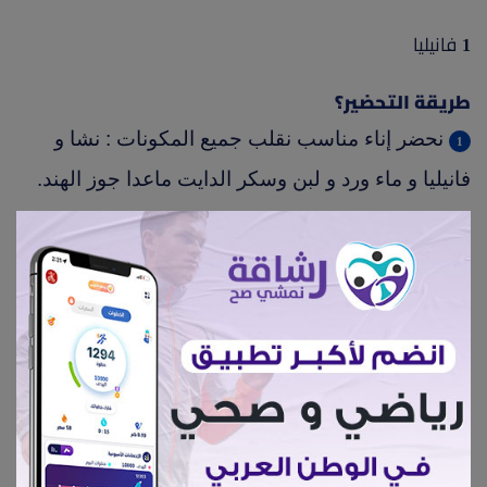
فانيليا
1
طريقة التحضير؟
نحضر إناء مناسب نقلب جميع المكونات : نشا و
فانيليا و ماء ورد و لبن وسكر الدايت ماعدا جوز الهند.
ثم توضع علي النار حتي يكثف القوام ثم تزين بجوز
الهند.
السعرات لكل كوب 150.
أكل صحي#