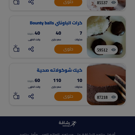
حلوى
85537
كرات الباونتي Bounty balls
40
40
7
دقيقة
مكونات
سعر حرارى
وقت الطهى
حلوى
59512
كيك شوكولاته صحية
60
110
10
دقيقة
مكونات
سعر حرارى
وقت الطهى
حلوى
87218
أفضل برنامج للرشاقة على مستوى العالم العربى وأول برنامج