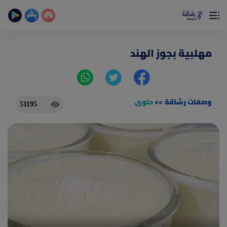
×
تمتع بأفضل تجربة صحية على الأطلاق
حساب الخطوات اليومية _ حساب السعرات _ تمارين منزلية
مهلبية بجوز الهند
وصفات رشاقة
>>
حلوى
51195
(current)
الصفحة الرئيسية
المقالات
جديد
ادوات رشاقة
(current)
من نحن
(current)
الأسئلة الشائعة