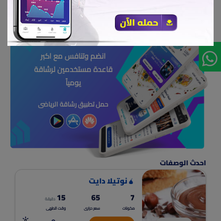
100000
انضم وتنافس مع اكبر
قاعدة مستخدمين لرشاقة
يومياً
حمل تطبيق رشاقة الرياضى
احدث الوصفات
🧉نوتيلا دايت
15
65
7
دقيقة
مكونات
سعر حرارى
وقت الطهى