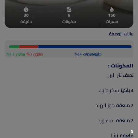
(current)
أعلن معنا
30
6
150
سعرات
مكونات
دقيقة
بيانات الوصفة
كاربوهيدرات
14%
دهون
3%
بروتين
1.6%
المكونات :
لبن
نصف لتر
سكر دايت
4 باكيت
جوز الهند
2 ملعقة
ماء ورد
2 ملعقة
x
نشا
ملعقة