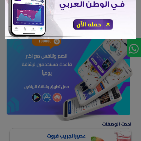
أكل صحي#
100000
انضم وتنافس مع اكبر
قاعدة مستخدمين لرشاقة
يومياً
حمل تطبيق رشاقة الرياضى
احدث الوصفات
عصيرالجريب فروت