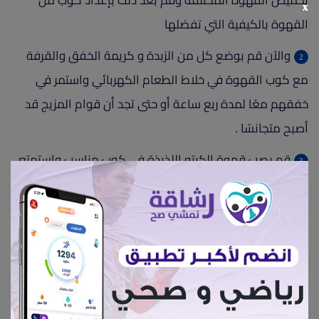
تحميص القهوة المختلفة وقم بعد ذلك بإعداد كوب من
x
القهوة بالكيفية التي تفضلها
والآن قم بوضع كل من الزبدة و كريمة الخفق والقرفة
مع كوب القهوة في خلاط الطعام الكهربائي واستمر في
خفقهم معًا لمدة ربع ساعة أو حتى تجد أن قوام المزيج قد
أصبح متجانسًا .
قم بصب قهوة الكيتو اللذيذة في كوب مناسب واستمتع
بتناولها في بداية يومك.
السعرات لكل 100 جرام من هذا الخليط = 160 سعر.