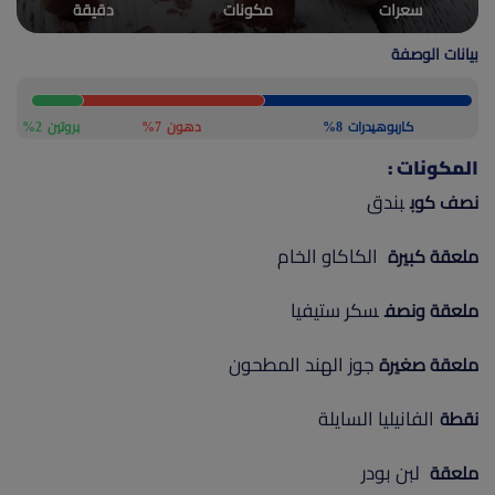
سعرات
مكونات
دقيقة
(current)
أعلن معنا
بيانات الوصفة
كاربوهيدرات
8%
دهون
7%
بروتين
2%
المكونات :
بندق
نصف كوب
الكاكاو الخام
ملعقة كبيرة
سكر ستيفيا
ملعقة ونصف
جوز الهند المطحون
ملعقة صغيرة
الفانيليا السايلة
نقطة
لبن بودر
ملعقة