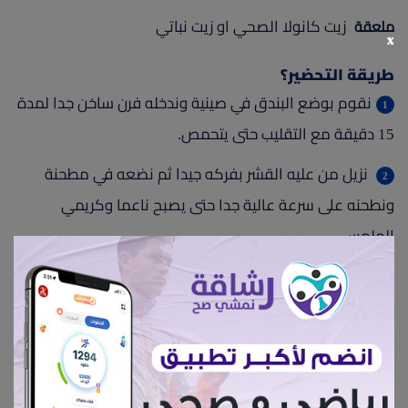
زيت كانولا الصحي او زيت نباتي
ملعقة
x
طريقة التحضير؟
نقوم بوضع البندق في صينية وندخله فرن ساخن جدا لمدة
15 دقيقة مع التقليب حتى يتحمص.
نزيل من عليه القشر بفركه جيدا ثم نضعه في مطحنة
ونطحنه على سرعة عالية جدا حتى يصبح ناعما وكريمي
الملمس.
نضيف على البندق المطحون ملعقة كبيرة من الكاكاو
الخام وملعقة صغيرة من جوز الهند وملعقة الستيفيا
والفانيليا والزيت واللبن البودر ونخلطهم جيدا حتى يتكون خليط
متجانس من شوكولاتة نوتيلا الصحية.