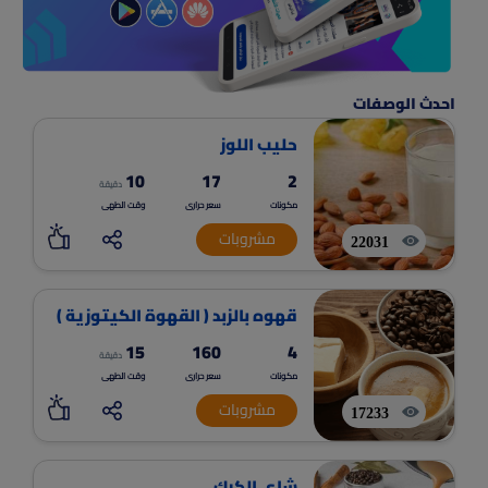
احدث الوصفات
حليب اللوز
10
17
2
دقيقة
مكونات
سعر حرارى
وقت الطهى
مشروبات
22031
قهوه بالزبد ( القهوة الكيتوزية )
15
160
4
دقيقة
مكونات
سعر حرارى
وقت الطهى
مشروبات
17233
شاي الكرك