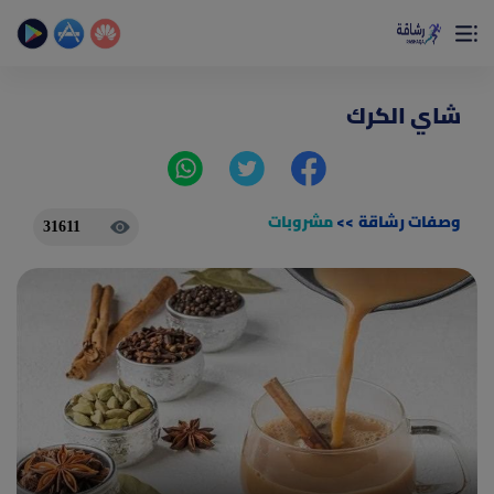
×
تمتع بأفضل تجربة صحية على الأطلاق
حساب الخطوات اليومية _ حساب السعرات _ تمارين منزلية
شاي الكرك
وصفات رشاقة
>>
مشروبات
31611
(current)
الصفحة الرئيسية
المقالات
جديد
ادوات رشاقة
(current)
من نحن
(current)
الأسئلة الشائعة