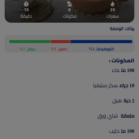
(current)
أعلن معنا
15
8
25
سعرات
مكونات
دقيقة
بيانات الوصفة
كاربوهيدرات
3%
دهون
1%
بروتين
2%
المكونات :
ماء
100 مل
سكر ستيفيا
10 جرام
هيل
2 حبة
شاي ورق
ملعقة
حليب
100 مل