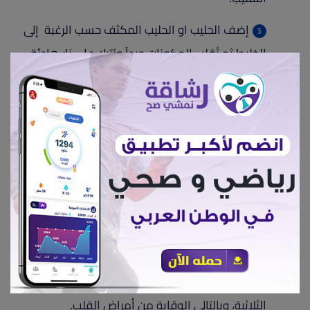
إضف الحليب او الحليب المكثف حسب الرغبة إلى
الخليط ثم تُقلب المكونات جيداً ويُترك على نار هادئة
لمدة 15 دقيقة.
تصفي المكونات ويقدم ساخنا
يساهم شاي الكرك في ظبط مستويات السكر في
الدم،و تحسين السيطرة على نسبته. ايضا يعمل علي
تقليل مقاومة الأنسولين مما يسهل على الجسم
استخدام الأنسولين ومرافقة السكر من الدم إلى
الخلايا، ايضا يلعب دورا مهما في تخفيض ضغط الدم
وتقليل مستويات الكوليسترول الضار في الدم والدهون
الثلاثية، وبالتالي الوقاية من أمراض القلب.