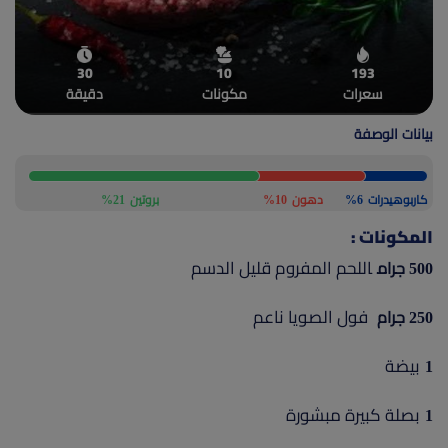
(current)
أعلن معنا
30
10
193
سعرات
مكونات
دقيقة
بيانات الوصفة
كاربوهيدرات
6%
دهون
10%
بروتين
21%
المكونات :
اللحم المفروم قليل الدسم
500 جرام
فول الصويا ناعم
250 جرام
بيضة
1
بصلة كبيرة مبشورة
1