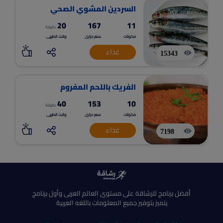
السردين المشوي الصحي
20
167
11
دقيقة
مكونات
سعر حرارى
وقت الطهى
غداء
15343
الفريك باللحم المفروم
40
153
10
دقيقة
مكونات
سعر حرارى
وقت الطهى
غداء
7198
أفضل برنامج للرشاقة على مستوى العالم العربى وأول برنامج
يتميز بتوفير جميع المعلومات باللغه العربية