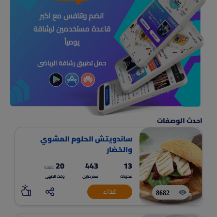
انضم وتنافس مع اكبر
قاعدة مستخدمين لرشاقة
يومياً
حمل تطبيق رشاقة الرياضى
احدث الوصفات
ساندويتش الحلوم المشوي
والخضار
20
443
13
دقيقة
مكونات
سعر حرارى
وقت الطهى
غداء
8682