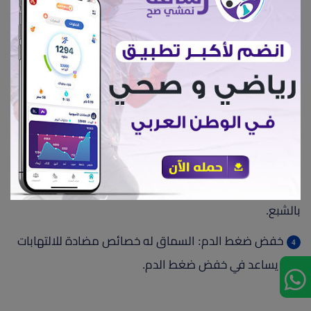
الفوائد الصحية لها تشمل:
انخفاض في الدهون والكوليسترول: استخدام اللحم قليل
الدهون والإضافة إلى فول الصويا يساعد على تقليل محتوى
الدهون والكوليسترول في البرجر.
زيادة البروتين النباتي: فول الصويا هو مصدر ممتاز
للبروتين النباتي، مما يجعله خيارًا صحيًا للنباتيين والنباتريين.
تحسين الألياف الغذائية: إضافة الشوفان يزيد من محتوى
الألياف الغذائية، والتي تسهم في الهضم الصحي والشعور
بالشبع.
خفض ضغط الدم: السماق له خصائص مضادة للالتهابات
وقد يساعد في خفض ضغط الدم.