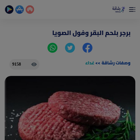
×
تمتع بأفضل تجربة صحية على الأطلاق
حساب الخطوات اليومية _ حساب السعرات _ تمارين منزلية
برجر بلحم البقر وفول الصويا
وصفات رشاقة
>>
غداء
9158
(current)
الصفحة الرئيسية
المقالات
جديد
ادوات رشاقة
(current)
من نحن
(current)
الأسئلة الشائعة