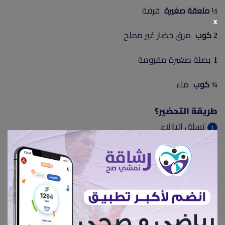
قرفة
½ ملعقة صغيرة
x
مرق خضار غير مملح
2 كوب
بصلة صغيرة مفرومة
1
ماء
¾ كوب
طريقة التحضير؟
تسلق البازلاء
يقطع القرع لمكعبات والبصل وتترك في ماء السلق حتى
يصبح البصل طري (حوالي 3 دقائق).
اضف المرق، والتوابل والملح.
قوم بالتقليب ثم نترك الوعاء حتى الغليان. بعد الغليان