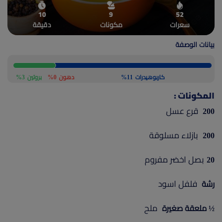
(current)
10
9
52
أعلن معنا
سعرات
مكونات
دقيقة
بيانات الوصفة
كاربوهيدرات
11%
دهون
0%
بروتين
3%
المكونات :
قرع عسل
200
بازلاء مسلوقة
200
بصل اخضر مفروم
20
فلفل اسود
رشة
ملح
½ ملعقة صغيرة