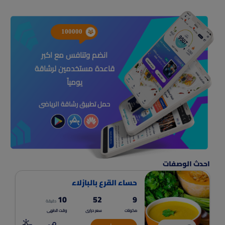
100000
انضم وتنافس مع اكبر
قاعدة مستخدمين لرشاقة
يومياً
حمل تطبيق رشاقة الرياضى
احدث الوصفات
حساء القرع بالبازلاء
10
52
9
دقيقة
مكونات
سعر حرارى
وقت الطهى