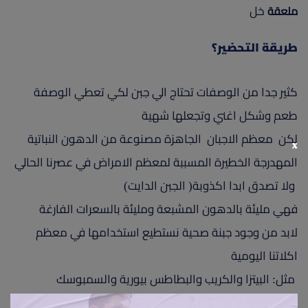
خل
ملعقة
طريقة التحضير؟
كثير جدا من الوصفات تحتاج الي جبن لكي تعطي الوصفة
طعم وشكل اغني وتجعلها شهية
لكن معظم الاجبان الجاهزة مصنوعة من الدهون النباتية
x
المهدرجة الخطيرة المسببة لمعظم الامراض في عصرنا الحالي
ولا تصدق ابدا اكذوبة( الجبن الدايت)
فهي مليئة بالدهون المشبعة ومليئة بالسعرات الفارغة
لابد من وجود جبنة صحية نستطيع استخدامها في معظم
اكلاتنا اليومية
مثل: البيتزا والكريب والبطاطس بيورية والسمبوسك
نحضر وعاء ونقوم بغلي اللبن ثم نتركة خارج البراد (