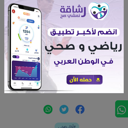
الثلاجة) حثي يتخثر
ثم نضع الكمية علي النار
ثم نضع عصير الليمون ومعلقة الخل نستمر في
التقليب حتي تتكون كرة بيضاء مطاطية
ثم نقوم بتصفيتها ونتركها ساعتين لتبرد
ثم نقوم ببشر الكرة وحفظها في علبة نظيفة في
الفريزر
السعرات لكل 100 جرام 150 سعر حرارى
أكل صحي#