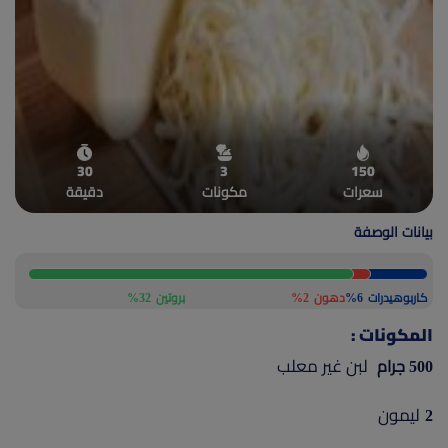
(current)
أعلن معنا
30
3
150
سعرات
مكونات
دقيقة
بيانات الوصفة
كاربوهيدرات
6%
دهون
2%
بروتين
32%
المكونات :
لبن غير معلب
500 جرام
ليمون
2