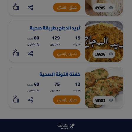
طبق رئيسي
49285
ثريد الدجاج بطريقة صحية
60
129
19
دقيقة
مكونات
سعر حرارى
وقت الطهى
طبق رئيسي
16696
كفتة التونة الصحية
40
75
12
دقيقة
مكونات
سعر حرارى
وقت الطهى
طبق رئيسي
50583