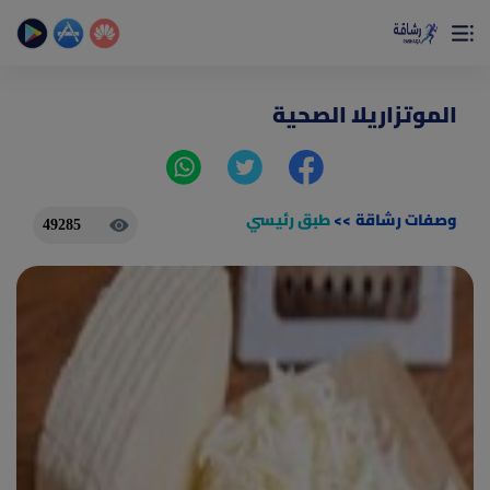
×
تمتع بأفضل تجربة صحية على الأطلاق
حساب الخطوات اليومية _ حساب السعرات _ تمارين منزلية
الموتزاريلا الصحية
وصفات رشاقة
>>
طبق رئيسي
49285
(current)
الصفحة الرئيسية
المقالات
جديد
ادوات رشاقة
(current)
من نحن
(current)
الأسئلة الشائعة