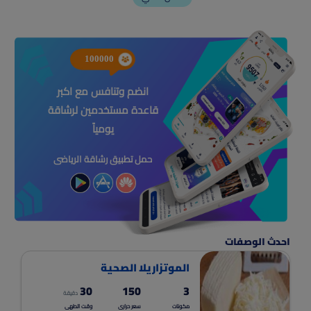
100000
انضم وتنافس مع اكبر
قاعدة مستخدمين لرشاقة
يومياً
حمل تطبيق رشاقة الرياضى
احدث الوصفات
الموتزاريلا الصحية
30
150
3
دقيقة
مكونات
سعر حرارى
وقت الطهى