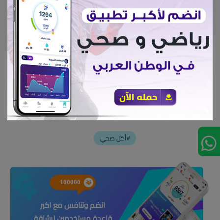
- ومع باقي الخليط نضيف البيض والبيكنج باودر والبيكنج صودا والدقيق
نستمر في الخفق ونضع في اناء متوسط مخصص للكيك
- ثم نضع الخليط في الفرن لمدة 35 دقيقة فى درجة 180
ونضع الخليط ( الصوص ) علي البارد
تقسم الي 14 قطعة
أكل صحي#
100000
انضم وتنافس مع اكبر
قاعدة مستخدمين لرشاقة