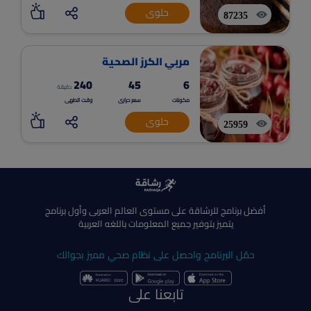
حلوى
87235
مربي الكرز الصحية
240
45
6
دقيقة
مكونات
سعر حرارى
وقت الطهى
حلوى
25959
أفضل برنامج للرشاقة على مستوى العالم العربى وأول برنامج
يتميز بتوفير جميع المعلومات باللغه العربية
حمّل البرنامج واحصل على نظام صحي مميز بجوالك
تابعنا على