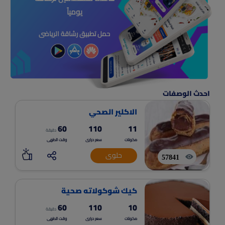
يومياً
حمل تطبيق رشاقة الرياضى
احدث الوصفات
الاكلير الصحي
60
110
11
دقيقة
مكونات
سعر حرارى
وقت الطهى
حلوى
57841
كيك شوكولاته صحية
60
110
10
دقيقة
مكونات
سعر حرارى
وقت الطهى