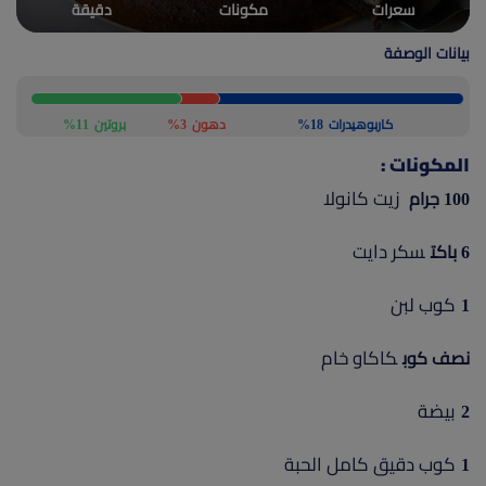
سعرات
مكونات
دقيقة
(current)
أعلن معنا
بيانات الوصفة
كاربوهيدرات
18%
دهون
3%
بروتين
11%
المكونات :
زيت كانولا
100 جرام
سكر دايت
6 باكت
كوب لبن
1
كاكاو خام
نصف كوب
بيضة
2
كوب دقيق كامل الحبة
1