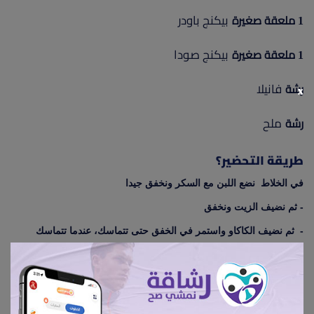
بيكنج باودر
1 ملعقة صغيرة
بيكنج صودا
1 ملعقة صغيرة
فانيلا
رشة
x
ملح
رشة
طريقة التحضير؟
في الخلاط نضع اللبن مع السكر ونخفق جيدا
- ثم نضيف الزيت ونخفق
- ثم نضيف الكاكاو واستمر في الخفق حتى تتماسك، عندما تتماسك
نوقف الخفق
- ثم نضع جزء من الخليط في الثلاجة مقدار كوب
(الصوص سيستخدم للتزيين على الوجه)