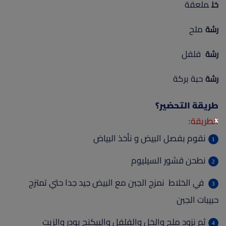
ملعقة
خل
ملح
رشة
فلفل
رشة
حبة بركة
رشة
طريقة التحضير؟
x
الطريقة:
نقوم بفصل البيض و نأخذ البياض
نطحن قشور السيليوم
في الخلاط نمزج الجبن مع البيض جيد جدا حتي تمتزج
حبيبات الجبن
ثم نزود ملح والخل والفلفل والبيكنج بودر والزيت