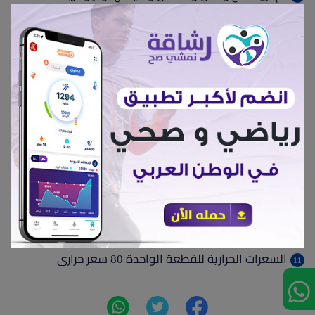
نضع السيليوم البودر ونترك المزيج نصف ساعة حتي تتشرب
السوائل
نسخن الفرن علي درجة 200
نجهز صينية مناسبة مفروشة بورق الزبدة ومدهونة
نقسم العجين ونشكلة كور
نرش حبة البركة ونترك مسافات ويوضع في الفرن الساخن
حتي يتلون الوجة بالبني
نطفئ الفرن ولا يخرج قبل ان يبرد تماما
السعرات الحرارية للقطعة الواحدة 80 سعر حرارى