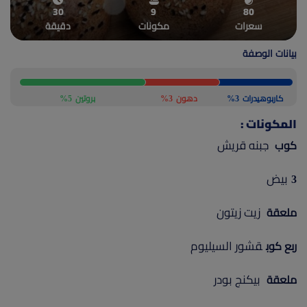
30
9
80
(current)
أعلن معنا
سعرات
مكونات
دقيقة
بيانات الوصفة
كاربوهيدرات
3%
دهون
3%
بروتين
5%
المكونات :
جبنه قريش
كوب
بيض
3
زيت زيتون
ملعقة
قشور السيليوم
ربع كوب
بيكنج بودر
ملعقة