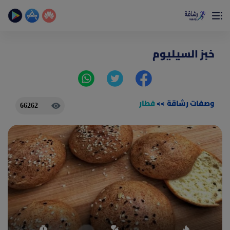
×
تمتع بأفضل تجربة صحية على الأطلاق
حساب الخطوات اليومية _ حساب السعرات _ تمارين منزلية
خبز السيليوم
وصفات رشاقة
>>
فطار
66262
(current)
الصفحة الرئيسية
المقالات
جديد
ادوات رشاقة
(current)
من نحن
(current)
الأسئلة الشائعة