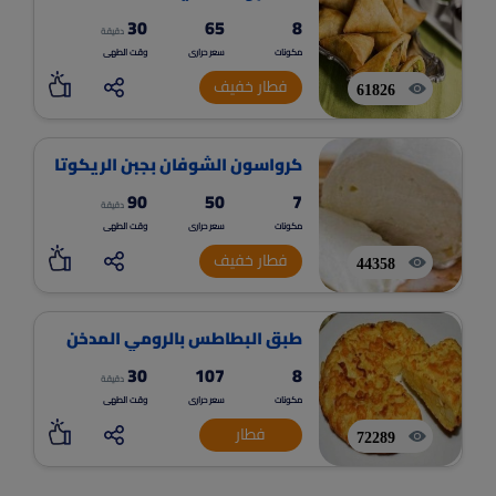
30
65
8
دقيقة
مكونات
سعر حرارى
وقت الطهى
فطار خفيف
61826
كرواسون الشوفان بجبن الريكوتا
90
50
7
دقيقة
مكونات
سعر حرارى
وقت الطهى
فطار خفيف
44358
طبق البطاطس بالرومي المدخن
30
107
8
دقيقة
مكونات
سعر حرارى
وقت الطهى
فطار
72289