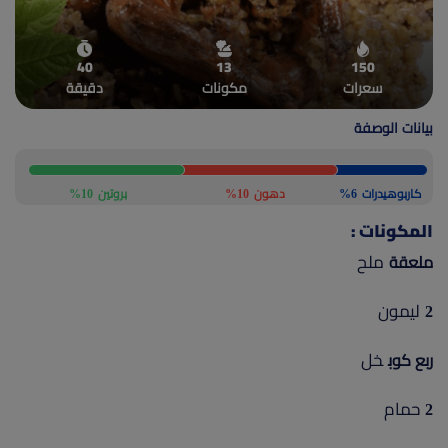
(current)
أعلن معنا
40
13
150
سعرات
مكونات
دقيقة
بيانات الوصفة
كاربوهيدرات
6%
دهون
10%
بروتين
10%
المكونات :
ملح
ملعقة
ليمون
2
خل
ربع كوب
حمام
2