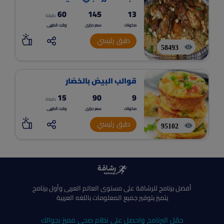
60
145
13
دقيقة
مكونات
سعر حرارى
وقت الطهى
طبق رئيسي
58493
قوالب البيض بالخضار
15
90
9
دقيقة
مكونات
سعر حرارى
وقت الطهى
طبق رئيسي
95102
أفضل برنامج للرشاقة على مستوى العالم العربى وأول برنامج
يتميز بتوفير جميع المعلومات باللغه العربية
حمّل البرنامج واحصل على نظام صحي مميز بجوالك