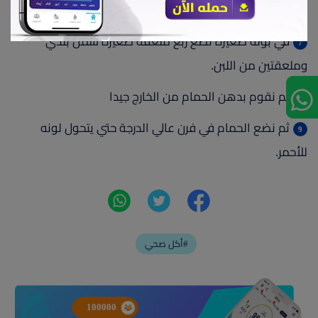
حتي تمام النضج.
في بولة صغيرة نضع ربع ملعقة صغيرة سمن بلدي
وملعقتين من اللبن.
ثم نقوم بدهن الحمام من الخارج جيدا
ثم نضع الحمام في فرن عالي الدرجة حتي يتحول لونه
للأحمر.
أكل صحي#
100000