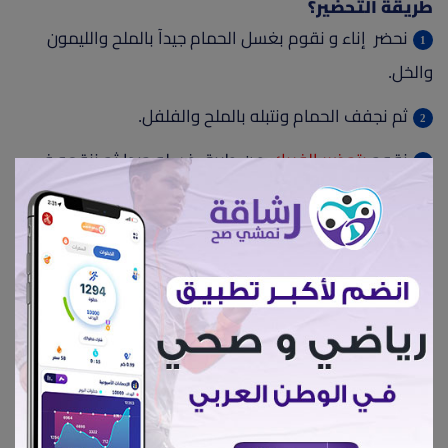
طريقة التحضير؟
نحضر إناء و نقوم بغسل الحمام جيدآ بالملح والليمون
والخل.
ثم نجفف الحمام ونتبله بالملح والفلفل.
نقوم
بتحضير الفريك،
عن طريق غسله جيدا ثم ننقعه في
الماء لمدة نصف ساعة ثم نصفيه.
نضع إناء اخر علي النار ونضع فيه بصلة مبشورة كبيرة
والملح والفلفل والقرفة ثم نضيف الفريك ونغطي الإناء،
ونهدي النار ونتركه على النار لمدة 10 دقائق.
نقوم بحشو الحمام بالخليط ثم نقفل الجلد جيدا بالخيط
من الخارج.
ثم نقوم بسلقه في ماء به البصل والحبهان وورق اللورا