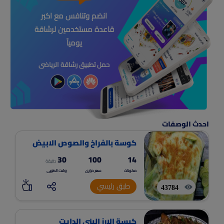
انضم وتنافس مع اكبر
قاعدة مستخدمين لرشاقة
يومياً
حمل تطبيق رشاقة الرياضى
احدث الوصفات
كوسة بالفراخ والصوص الابيض
30
100
14
دقيقة
مكونات
سعر حرارى
وقت الطهى
طبق رئيسي
43784
كبسة الارز البني الدايت