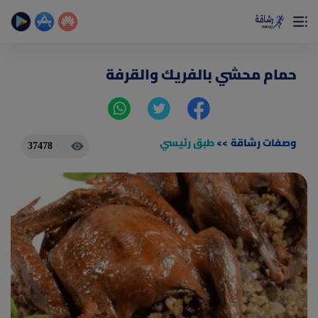
×
تمتع بأفضل تجربة صحية على الأطلاق
حساب الخطوات اليومية _ حساب السعرات _ تمارين منزلية
حمام محشي بالفريك والقرفة
وصفات رشاقة
>>
طبق رئيسي
37478
(current)
الصفحة الرئيسية
المقالات
جديد
ادوات رشاقة
(current)
من نحن
(current)
الأسئلة الشائعة