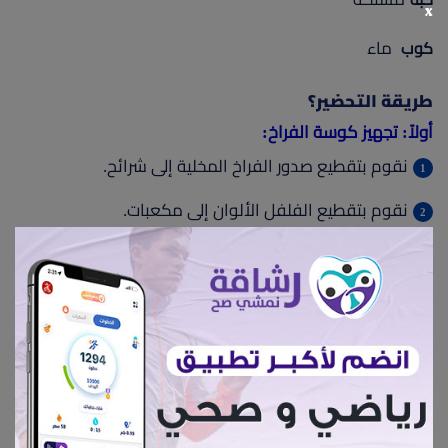
x
ماء
كوب
طريقة التحضير؟
أولاً: تجهيز كوسة الفراخ:
نقوم بتقطيع صدور الفراخ المخلية إلى شرائح.
نقوم بتقطيع الفلفل الألوان إلى مكعبات.
ثم نقوم بهرس فص ثوم.
تقطع الكوسة إلى شرائح رفيعة بشكل طولي.
نحضر إناء مناسبًا ونضع فيه نصف ملعقة زيت، وواحد حبة
مستكة، وفص الثوم المهروس، وملح، وفلفل أسود، ثم نضع
الفلفل الألوان والفراخ.