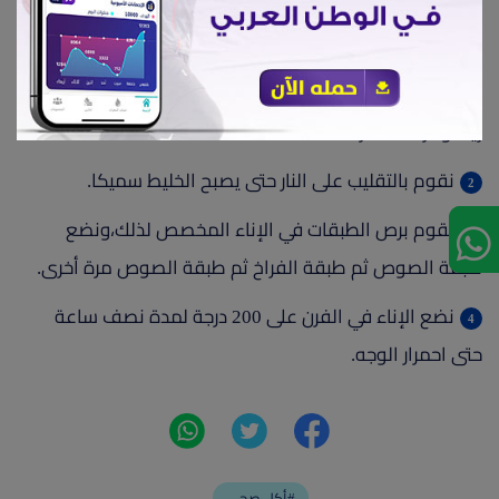
نخفض النار ونغطى الإناء حتى تمام التسوية.
ثانيًا: طريقة تحضير الصوص الأبيض:
نخلط كوب اللبن وكوب الماء ومعلقتين دقيق، ومعلقة
زيت ومرقة خضار.
نقوم بالتقليب على النار حتى يصبح الخليط سميكا.
نقوم برص الطبقات في الإناء المخصص لذلك،ونضع
طبقة الصوص ثم طبقة الفراخ ثم طبقة الصوص مرة أخرى.
نضع الإناء في الفرن على 200 درجة لمدة نصف ساعة
حتى احمرار الوجه.
أكل صحي#