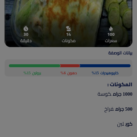
(current)
أعلن معنا
30
14
100
سعرات
مكونات
دقيقة
بيانات الوصفة
كاربوهيدرات
15%
دهون
6%
بروتين
15%
المكونات :
كوسة
1000 جرام
فراخ
500 جرام
لبن
كوب