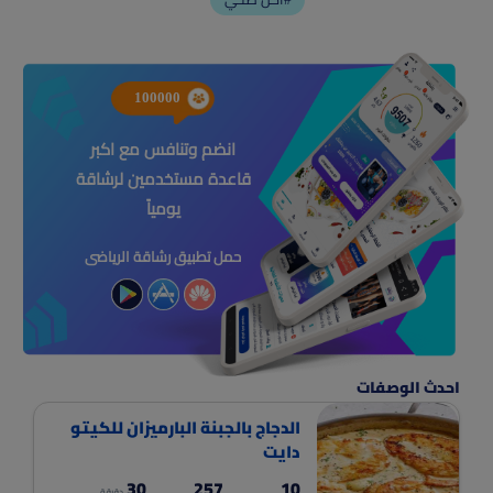
100000
انضم وتنافس مع اكبر
قاعدة مستخدمين لرشاقة
يومياً
حمل تطبيق رشاقة الرياضى
احدث الوصفات
الدجاج بالجبنة البارميزان للكيتو
دايت
30
257
10
دقيقة