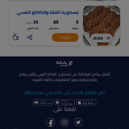
بسكويت النشا والكاكاو الصحي
25
89
5
دقيقة
مكونات
سعر حرارى
وقت الطهى
حلويات
28360
أفضل برنامج للرشاقة على مستوى العالم العربى وأول برنامج
يتميز بتوفير جميع المعلومات باللغه العربية
حمّل البرنامج واحصل على نظام صحي مميز بجوالك
تابعنا على