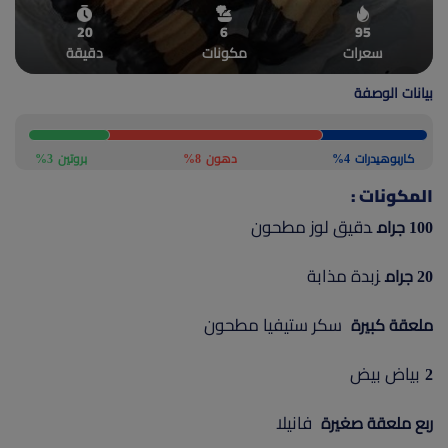
(current)
أعلن معنا
20
6
95
سعرات
مكونات
دقيقة
بيانات الوصفة
كاربوهيدرات
4%
دهون
8%
بروتين
3%
المكونات :
دقيق لوز مطحون
100 جرام
زبدة مذابة
20 جرام
سكر ستيفيا مطحون
ملعقة كبيرة
بياض بيض
2
فانيلا
ربع ملعقة صغيرة