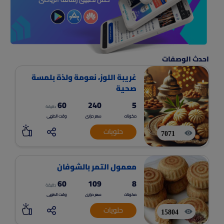
احدث الوصفات
غريبة اللوز، نعومة ولذة بلمسة
صحية
60
240
5
دقيقة
مكونات
سعر حرارى
وقت الطهى
حلويات
7071
معمول التمر بالشوفان
60
109
8
دقيقة
مكونات
سعر حرارى
وقت الطهى
حلويات
15804