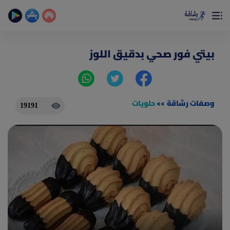
×
تمتع بأفضل تجربة صحية على الأطلاق
حساب الخطوات اليومية _ حساب السعرات _ تمارين منزلية
بيتي فور صحي بدقيق اللوز
وصفات رشاقة
>>
حلويات
19191
(current)
الصفحة الرئيسية
المقالات
جديد
ادوات رشاقة
(current)
من نحن
(current)
الأسئلة الشائعة