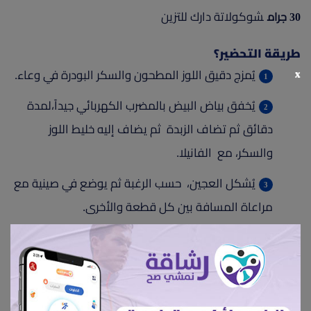
شوكولاتة دارك للتزين
30 جرام
طريقة التحضير؟
x
يُمزج دقيق اللوز المطحون والسكر البودرة في وعاء.
يُخفق بياض البيض بالمضرب الكهربائي جيداً،لمدة
دقائق ثم تضاف الزبدة ثم يضاف إليه خليط اللوز
والسكر، مع الفانيلا.
يُشكل العجين، حسب الرغبة ثم يوضع في صينية مع
مراعاة المسافة بين كل قطعة والأخرى.
يُخبز لمدة 13-15 دقيقة.
يخرج البيتي فور من الفرن، ويترك ليبرد نهائيا
يزين البيتي فور بالشوكولاتة المذابة ويقدم مع