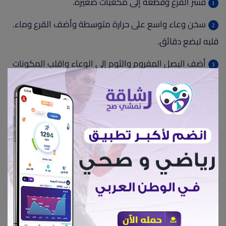
قشر القرع وقطعه إلى مكعبات صغيرة.
سخن وعاء واسع على حرارة متوسطة وأضف القرع وماء.
قلبه لبضع دقائق.
أضف البصل المفروم والثوم إلى الوعاء واقلب المكونات
معًا لبضع دقائق أخرى.
أضف مرقة الخضار والملح إلى الوعاء. اترك المزيج يغلي ثم
قلل من درجة الحرارة قليلاً.
اترك القرع يطهى لمدة عشر دقائق أو حتى يصبح طريًا.
أضف اللبن إلى الوعاء واخلطه جيدًا. يمكنك استخدام
الخلاط الكهربائي أو الكبة لتحقيق نتيجة ناعمة.
رش الخليط بجوز الطيب والفلفل الأسود للتتبيل.