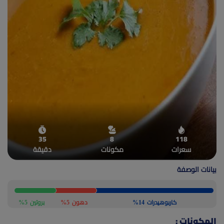
(current)
أعلن معنا
35
8
118
سعرات
مكونات
دقيقة
بيانات الوصفة
كاربوهيدرات
14%
دهون
5%
بروتين
5%
المكونات :