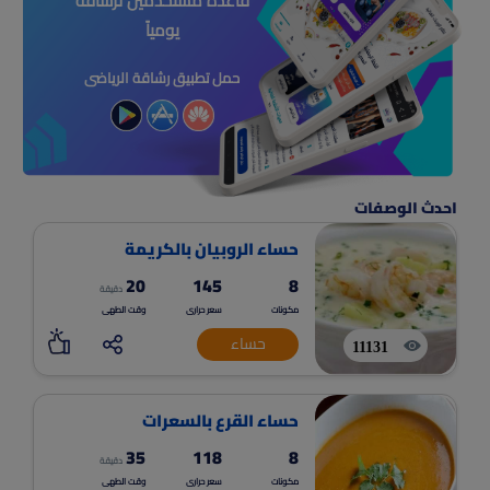
قاعدة مستخدمين لرشاقة
يومياً
حمل تطبيق رشاقة الرياضى
احدث الوصفات
حساء الروبيان بالكريمة
20
145
8
دقيقة
مكونات
سعر حرارى
وقت الطهى
حساء
11131
حساء القرع بالسعرات
35
118
8
دقيقة
مكونات
سعر حرارى
وقت الطهى