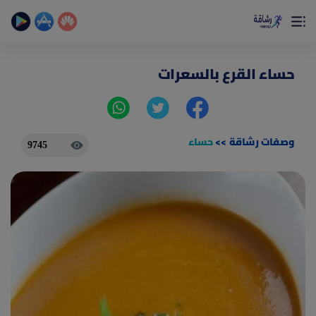
×
تمتع بأفضل تجربة صحية على الأطلاق
حساب الخطوات اليومية _ حساب السعرات _ تمارين منزلية
حساء القرع بالسعرات
وصفات رشاقة
>>
حساء
9745
(current)
الصفحة الرئيسية
المقالات
جديد
ادوات رشاقة
(current)
من نحن
(current)
الأسئلة الشائعة