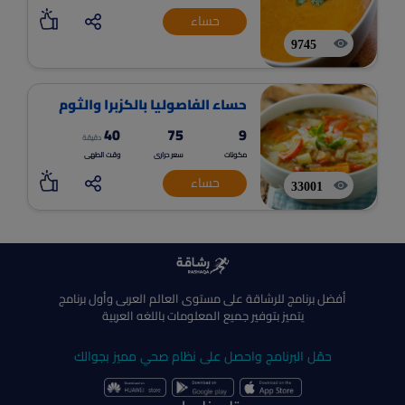
حساء
9745
حساء الفاصوليا بالكزبرا والثوم
40
75
9
دقيقة
مكونات
سعر حرارى
وقت الطهى
حساء
33001
أفضل برنامج للرشاقة على مستوى العالم العربى وأول برنامج
يتميز بتوفير جميع المعلومات باللغه العربية
حمّل البرنامج واحصل على نظام صحي مميز بجوالك