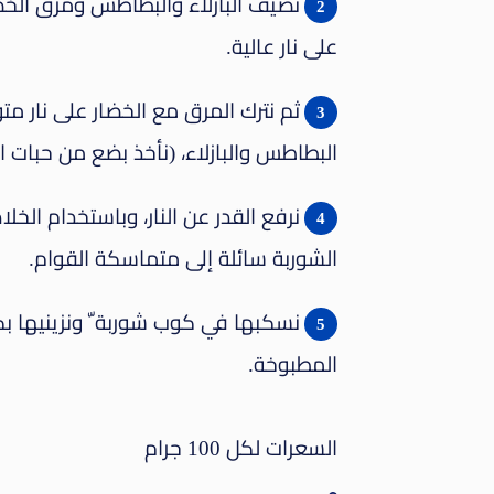
نضيف البازلاء والبطاطس ومرق الخضار
على نار عالية.
البطاطس والبازلاء، (نأخذ بضع من حبات الب
نرفع القدر عن النار، وباستخدام الخ
الشوربة سائلة إلى متماسكة القوام.
نسكبها في كوب شوربة ّ ونزينيها بك
المطبوخة.
السعرات لكل 100 جرام