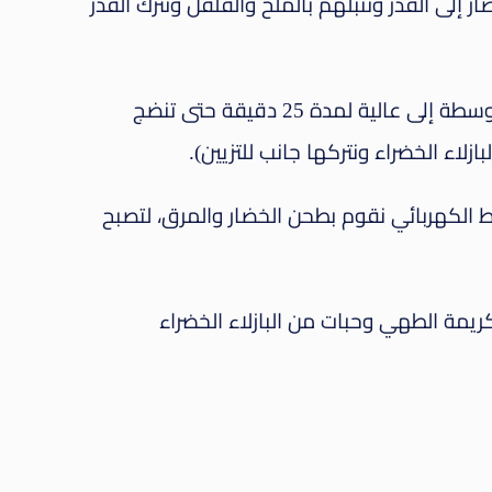
 إلى القدر ونتبلهم بالملح والفلفل ونترك القدر
ثم نترك المرق مع الخضار على نار متوسطة إلى عالية لمدة 25 دقيقة حتى تنضج
ازلاء
الخضراء ونتركها جانب للتزيين).
لاط الكهربائي نقوم بطحن الخضار والمرق، لتصبح
ريمة الطهي وحبات من البازلاء الخضراء