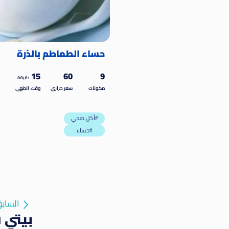
حساء الطماطم بالذرة
15
60
9
دقيقة
مكونات
سعر حرارى
وقت الطهى
أكل صحي#
حساء#
الساب
بيتي 