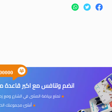
00000
انضم وتنافس مع اكبر قاعدة مس
تمتع برياضة المشى في الشارع ومع زملا
أنشئ مجموعتك الخاص