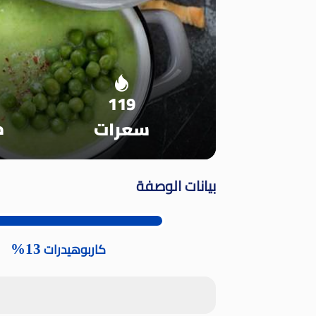
119
م
سعرات
بيانات الوصفة
13%
كاربوهيدرات