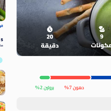
ال
ا
9
20
5
كونات
دقيقة
مكو
2%
7%
دهون
بروتين