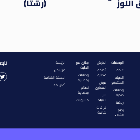
اللوز
(رشتا)
تابع
الوصفات
الكرش
رحلتى مع
الرئيسة
الدايت
عامة
أنظمة
من نحن
غذائية
وصفات
الصيام
الاسئلة الشائعة
رمضانية
المتقطع
مرض
أعلن معنا
السكري
نصائح
وصفات
رمضانية
صحية
شرب
المياة
مشروبات
رياضة
خرافات
رجيم
شائعة
الشتاء