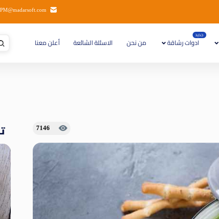
PM@madarsoft.com
جديد
ادوات رشاقة
من نحن
الاسئلة الشائعة
أعلن معنا
تا
7146