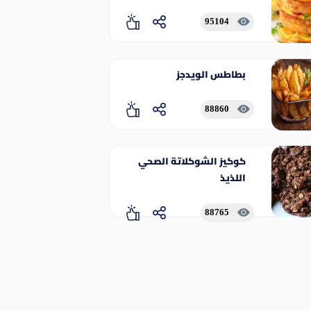
95104
بطاطس الويدجز
88860
كوكيز الشوكلاتة الصحي
اللذيذ
88765