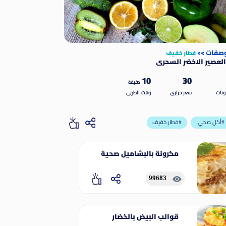
وصفات
>>
فطار خفيف
لعصير الاخضر السحري
10
30
دقيقة
نات
سعر حرارى
وقت الطهى
أكل صحي#
فطار خفيف#
مكرونة بالبشاميل صحية
99683
قوالب البيض بالخضار