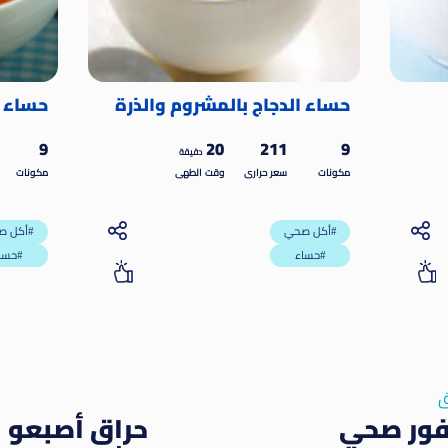
حساء الدجاج بالمشروم والذرة
حساء ا
9
20
211
9
دقيقة
مكونات
سعر حرارى
وقت الطهى
مكونات
أكل صحي#
أكل صحي#
حساء#
حساء#
ق
فور صحي
حراق أصبعو