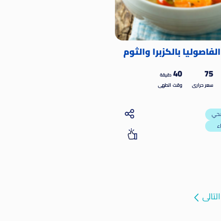
لفاصوليا بالكزبرا والثوم
40
75
دقيقة
سعر حرارى
وقت الطهى
التالى