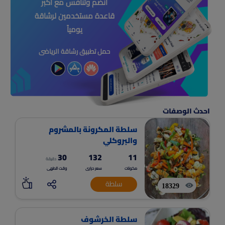
انضم وتنافس مع اكبر
قاعدة مستخدمين لرشاقة
يومياً
حمل تطبيق رشاقة الرياضى
احدث الوصفات
سلطة المكرونة بالمشروم
والبروكلي
30
132
11
دقيقة
مكونات
سعر حرارى
وقت الطهى
سلطة
18329
سلطة الخرشوف