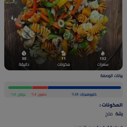
(current)
أعلن معنا
30
11
132
سعرات
مكونات
دقيقة
بيانات الوصفة
كاربوهيدرات
18%
دهون
4%
بروتين
6%
المكونات :
ملح
رشة