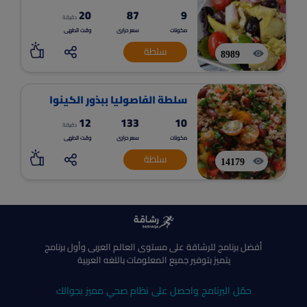
20
87
9
دقيقة
مكونات
سعر حرارى
وقت الطهى
سلطة
8989
سلطة الفاصوليا ببذور الكينوا
12
133
10
دقيقة
مكونات
سعر حرارى
وقت الطهى
سلطة
14179
أفضل برنامج للرشاقة على مستوى العالم العربى وأول برنامج
يتميز بتوفير جميع المعلومات باللغه العربية
حمّل البرنامج واحصل على نظام صحي مميز بجوالك