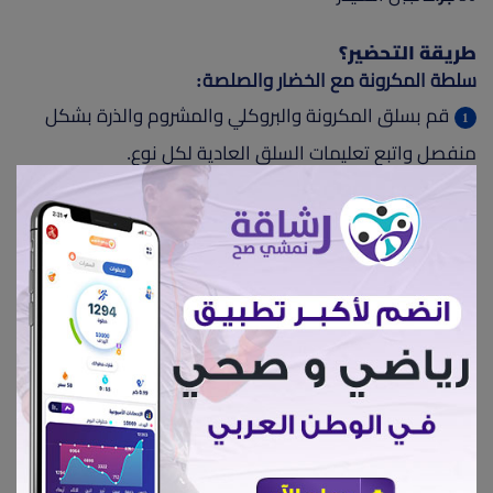
طريقة التحضير؟
سلطة المكرونة مع الخضار والصلصة:
قم بسلق المكرونة والبروكلي والمشروم والذرة بشكل
منفصل واتبع تعليمات السلق العادية لكل نوع.
بعد غليها واكتمال السلق، قم بتصفيتها جيدًا من الماء
واتركها جانبًا لتبرد.
في وعاء كبير، ضع المكرونة والخضار المسلوقة.
أضف قطع الجبن الشيدر المقطعة إلى مكعبات صغيرة،
والطماطم المقطعة، والزيتون.
لتحضير الصلصة :
قم بخلط عصير الليمون مع زيت الزيتون والريحان والملح
جيدًا في وعاء صغير.