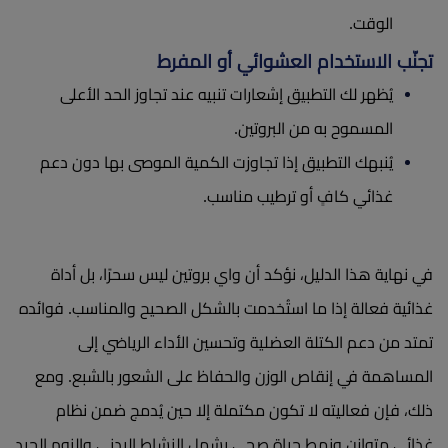
الوقت.
تجنّب الاستخدام العشوائي أو المفرط
يُظهر لك التطبيق إشعارات تنبيه عند تجاوز الحد الأعلى
المسموح به من البروتين.
يُنبهك التطبيق إذا تجاوزت الكمية الموصى بها دون دعم
غذائي كافٍ أو ترطيب مناسب.
في نهاية هذا الدليل، نؤكد أن واي بروتين ليس سحرًا، بل أداة
غذائية فعالة إذا ما استُخدمت بالشكل الصحيح والمناسب. فوائده
تمتد من دعم الكتلة العضلية وتحسين الأداء الرياضي إلى
المساهمة في إنقاص الوزن والحفاظ على الشعور بالشبع. ومع
ذلك، فإن فعاليته لا تكون مكتملة إلا حين يُدمج ضمن نظام
غذائي متوازن ونمط حياة صحي يشمل النشاط البدني والنوم الجيد