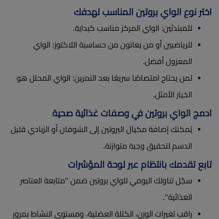
اختر نوع الواي بروتين المناسب لهدفك
للمبتدئين: الواي المركز مناسب كبداية.
للرياضيين أو من يعانون من حساسية اللاكتوز: الواي
المعزول أفضل.
لمن يحتاج امتصاصًا سريعًا بعد التمرين: الواي المحلل هو
الخيار الأمثل.
ادمج الواي بروتين في وصفات غذائية صحية
يُمكنك إضافة مكيال البروتين إلى الشوفان أو الزبادي قليل
الدسم لتحقيق وجبة متوازنة.
تابع تقدمك بانتظام عبر لوحة المؤشرات
سجّل تناولك اليومي للواي بروتين ضمن "متابعة العناصر
الغذائية".
راقب تغيرات الوزن، الكتلة العضلية، ومستوى النشاط بمرور