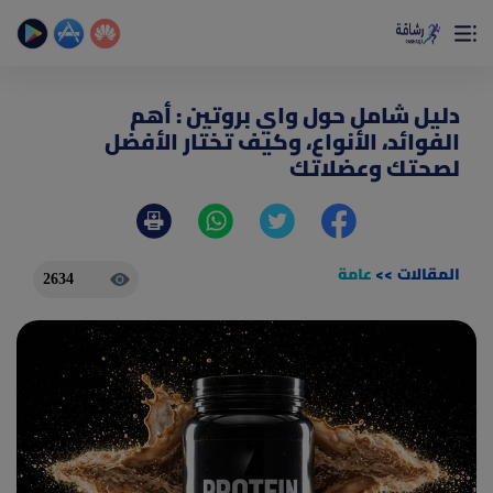
×
تمتع بأفضل تجربة صحية على الأطلاق
حساب الخطوات اليومية _ حساب السعرات _ تمارين منزلية
دليل شامل حول واي بروتين : أهم
الفوائد، الأنواع، وكيف تختار الأفضل
لصحتك وعضلاتك
المقالات
>>
عامة
2634
(current)
الصفحة الرئيسية
المقالات
جديد
ادوات رشاقة
(current)
من نحن
(current)
الأسئلة الشائعة