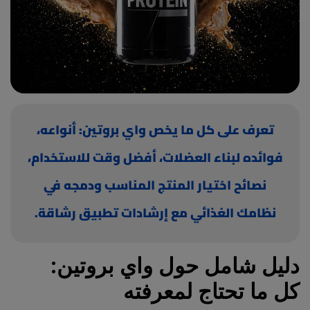
(current)
أعلن معنا
تعرف على كل ما يخص واي بروتين: أنواعه،
فوائده لبناء العضلات، أفضل وقت للاستخدام،
نصائح اختيار المنتج المناسب ودمجه في
نظامك الغذائي مع إرشادات تطبيق رشاقة.
دليل شامل حول واي بروتين:
كل ما تحتاج لمعرفته