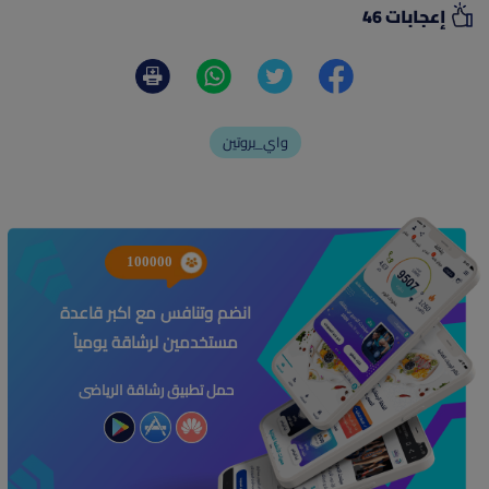
إعجابات 46
واي_بروتين
100000
انضم وتنافس مع اكبر قاعدة
مستخدمين لرشاقة يومياً
حمل تطبيق رشاقة الرياضى