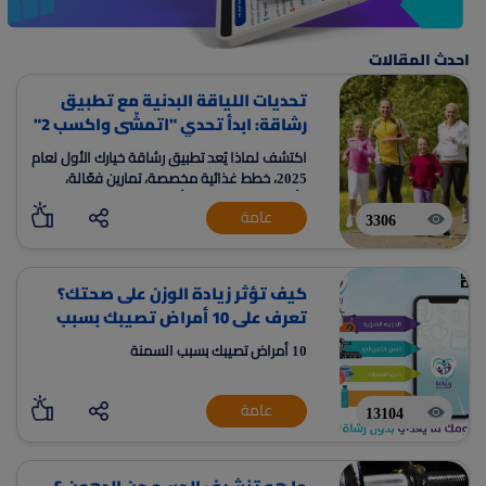
احدث المقالات
تحديات اللياقة البدنية مع تطبيق
رشاقة: ابدأ تحدي "اتمشّى واكسب 2"
اليوم!
اكتشف لماذا يُعد تطبيق رشاقة خيارك الأول لعام
2025، خطط غذائية مخصصة، تمارين فعّالة،
وأدوات ذكية لتحقيق أهدافك الصحية بكل
عامة
سهولة.
3306
كيف تؤثر زيادة الوزن على صحتك؟
تعرف على 10 أمراض تصيبك بسبب
السمنة
10 أمراض تصيبك بسبب السمنة
عامة
13104