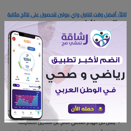
ثالثاً: أفضل وقت لتناول واي بروتين للحصول على نتائج مثالية
بعد التمرين مباشرة
يُعد التوقيت بعد التمرين من أهم الفترات لتناول واي
بروتين.
في هذه المرحلة يكون الجسم في حالة استعداد لامتصاص
البروتين لإعادة بناء الألياف العضلية.
يُنصح بتناول 20 إلى 30 جرامًا من واي بروتين خلال 30 إلى 60
دقيقة بعد انتهاء التمرين.
قبل التمرين بفترة قصيرة
تناول واي بروتين قبل التمرين بـ 30 إلى 60 دقيقة يوفّر
الأحماض الأمينية أثناء الأداء البدني.
يُقلل من الهدم العضلي الناتج عن التمارين المقاومة.