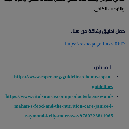
والترطيب الكافي.
حمل تطبيق رشاقة من هنا:
https://rashaqa.go.link/eRkfP
المصادر:
https://www.espen.org/guidelines-home/espen-
guidelines
https://www.vitalsource.com/products/krause-and-
mahan-s-food-and-the-nutrition-care-janice-l-
raymond-kelly-morrow-v9780323811965