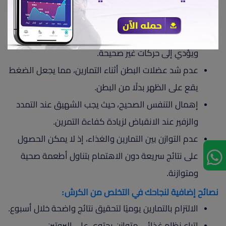
عدم الإحماء قبل التمرين، مما يزيد من خطر الشد
العضلي والإصابات.
أداء التمارين بسرعة ودون تركيز، مما يقلل من فعاليتها
ويؤدي إلى حركات غير صحيحة.
عدم شد عضلات البطن أثناء التمارين، مما يجعل الضغط
يقع على الظهر بدلًا من البطن.
إهمال التنفس الصحيح، حيث يجب الشهيق عند التمدد
والزفير عند الانقباض لزيادة كفاءة التمرين.
عدم التوازن بين التمارين والغذاء، إذ لا يمكن الحصول
على نتائج سريعة دون الاهتمام بتناول أطعمة صحية
ومتوازنة.
نصائح إضافية لنجاحك في التخلص من الكرش:
الالتزام بالتمارين يوميًا لتحقيق نتائج واضحة خلال أسبوع.
اتباع نظام غذائي متوازن يحتوي على البروتين