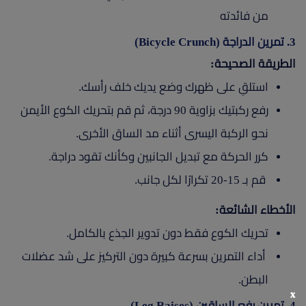
من فائدته
3. تمرين الدراجة (Bicycle Crunch)
الطريقة الصحيحة:
استلقِ على ظهرك وضع يديك خلف رأسك.
رفع ركبتيك بزاوية 90 درجة، ثم قم بتحريك الكوع الأيمن
نحو الركبة اليسرى أثناء مد الساق الأخرى.
كرر الحركة مع تبديل الجانبين وكأنك تقود دراجة.
قم بـ 15-20 تكرارًا لكل جانب.
الأخطاء الشائعة:
تحريك الكوع فقط دون تدوير الجذع بالكامل.
أداء التمرين بسرعة كبيرة دون التركيز على شد عضلات
البطن.
x
4. تمرين رفع الساقين (Leg Raises)