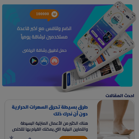
100000
انضم وتنافس مع اكبر قاعدة
مستخدمين لرشاقة يومياً
حمل تطبيق رشاقة الرياضى
احدث المقالات
طرق بسيطة تحرق السعرات الحرارية
دون أن ندرك ذلك
هناك الكثير من الأعمال المنزلية البسيطة
والتمارين البيتية التي يمكنك القيام بها للتخلص
من الوزن الزائد