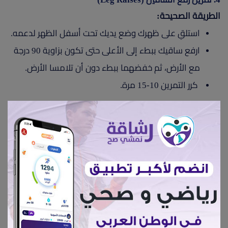
الطريقة الصحيحة:
استلقِ على ظهرك وضع يديك تحت أسفل الظهر لدعمه.
ارفع ساقيك ببطء إلى الأعلى حتى تكون بزاوية 90 درجة
مع الأرض، ثم خفضهما ببطء دون أن تلامسا الأرض.
كرر التمرين 10-15 مرة.
الأخطاء الشائعة:
رفع الساقين بسرعة ثم إسقاطها بسرعة، مما يقلل من
الفعالية وقد يسبب آلامًا في أسفل الظهر.
عدم شد عضلات البطن أثناء الحركة.
أخطاء شائعة يجب تجنبها عند ممارسة التمارين
عند أداء التمارين لنسف الكرش، يقع الكثيرون في أخطاء تقلل
من فعاليتها أو قد تؤدي إلى إصابات. من أبرز هذه الأخطاء: