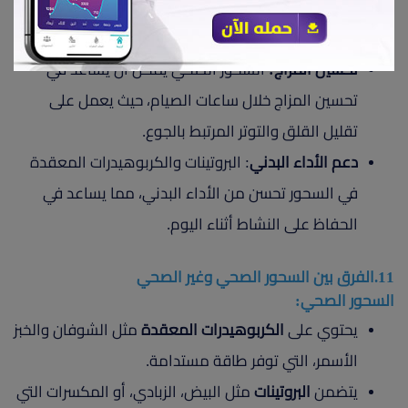
يساعد في تجنب الشعور بالخمول الذي قد يحدث نتيجة
الجوع أو انخفاض مستوى السكر في الدم.
تحسين المزاج:
السحور الصحي يمكن أن يساعد في
تحسين المزاج خلال ساعات الصيام، حيث يعمل على
تقليل القلق والتوتر المرتبط بالجوع.
دعم الأداء البدني
: البروتينات والكربوهيدرات المعقدة
في السحور تحسن من الأداء البدني، مما يساعد في
الحفاظ على النشاط أثناء اليوم.
11.الفرق بين السحور الصحي وغير الصحي
السحور الصحي:
يحتوي على
الكربوهيدرات المعقدة
مثل الشوفان والخبز
الأسمر، التي توفر طاقة مستدامة.
يتضمن
البروتينات
مثل البيض، الزبادي، أو المكسرات التي