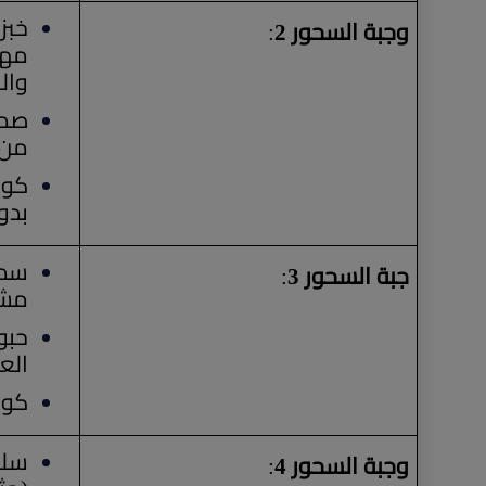
وجبة السحور 2
:
والخ
من 
بدو
جبة السحور 3
:
مشو
الع
كوب
وجبة السحور 4
: