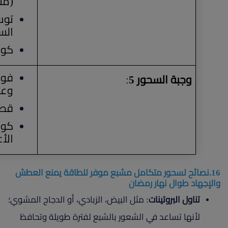
(مثل
الس
كوب
وجبة السحور 5
:
وعص
قطع
الأ
16.نصائح لسحور متكامل مشبع موفر للطاقة يمنع العطش
والإجهاد طوال نهار رمضان
تناول البروتينات
: مثل البيض، الزبادي، أو الدجاج المشوي؛
لأنها تساعد في الشعور بالشبع لفترة طويلة وتحافظ