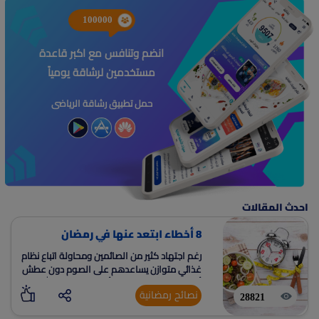
100000
انضم وتنافس مع اكبر قاعدة
مستخدمين لرشاقة يومياً
حمل تطبيق رشاقة الرياضى
احدث المقالات
8 أخطاء ابتعد عنها في رمضان
رغم اجتهاد كثير من الصائمين ومحاولة اتباع نظام
غذائي متوازن يساعدهم على الصوم دون عطش
أو الشعور بآلام جسدية وأيضا التقرب إلى الله في
نصائح رمضانية
شهر العبادة
28821