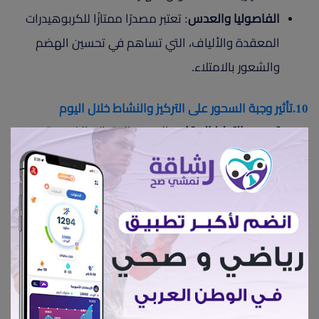
الفاصوليا والعدس
: تعتبر مصدرًا ممتازًا للكربوهيدرات
المعقدة والألياف، التي تساهم في تحسين الهضم
والشعور بالامتلاء.
10.تأثير وجبة السحور على التركيز والنشاط خلال اليوم
تحسين التركيز العقلي:
السحور المتوازن الذي يحتوي
على البروتين والكربوهيدرات المعقدة يساعد في
الحفاظ على مستويات السكر في الدم مستقرة، مما
يعزز القدرة على التركيز ويقلل من الشعور بالتعب.
دعم الطاقة المستدامة
: الأطعمة الغنية بالألياف
والبروتين تمنح الجسم طاقة مستمرة طوال اليوم، مما
يحسن الأداء العقلي والبدني.
تقليل الشعور بالتعب والخمول
: تناول وجبة سحور صحية