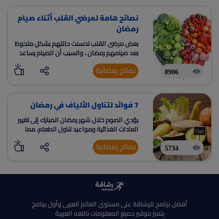
نصائح هامة لمرضي القلب أثناء صيام
رمضان
بعض مرضى القلب تحسنت حالتهم بشكل ملحوظ
بعد صيامهم رمضان ، والسبب أن الصيام يساعد
على حرق الكثير من الدهون الضارة بالجسم وهو
نصائح رمضانية
ما يحسن صحة القلب
8906
7 فوائد لتناول الألياف في رمضان
يؤدي الصوم خلال شهر رمضان المبارك إلى تغيير
العادات الغذائية ومواعيد تناول الطعام، مما
يؤدي إلى إختلال في وظيفة الجهاز الهضمي.
نصائح رمضانية
وإضطرابات في العادات الغذائية
5734
أفضل برنامج للرشاقة على مستوى العالم العربى وأول برنامج
يتميز بتوفير جميع المعلومات باللغه العربية