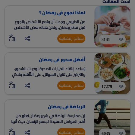
احدث المقالات
لماذا نجوع في رمضان ؟
من الطبيعي وجدت أن يشعر الأشخاص بالجوع
قبل فطار رمضان، ولكن هناك بعض الأشخاص
الذين يشعرون بأنه يزداد شعورهم بالجوع بشكل
نصائح رمضانية
مفرط بعد الإفطار
3141
أفضل سحور في رمضان
يُساعد إنتقاء الخيارات الصحية لوجبات السّحور،
والتركيز على تناول السوائل، على التَّأقلم بشكلٍ
أفضل مع الصيام، وتزويد الجسم بالطاقة اللازمة
نصائح رمضانية
طوال فترة الصيام
17279
الرياضة في رمضان
إن ممارسة الرياضة في شهر رمضان تعتبر من
أهم العوامل المفيدة لجسم الإنسان، حيث أنها
تكسبه الحيوية والنشاط بالإضافة إلى أنها تعطيه
نصائح رمضانية
الرشاقة
6035