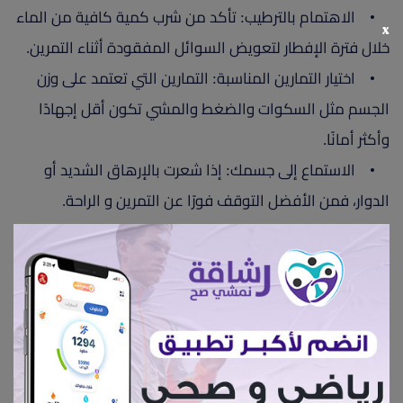
• الاهتمام بالترطيب: تأكد من شرب كمية كافية من الماء
x
خلال فترة الإفطار لتعويض السوائل المفقودة أثناء التمرين.
• اختيار التمارين المناسبة: التمارين التي تعتمد على وزن
الجسم مثل السكوات والضغط والمشي تكون أقل إجهادًا
وأكثر أمانًا.
• الاستماع إلى جسمك: إذا شعرت بالإرهاق الشديد أو
الدوار، فمن الأفضل التوقف فورًا عن التمرين و الراحة.
الأخطاء الشائعة التي يجب تجنبها
عند ممارسة الرياضة أثناء
الصيام
التركيز على التمارين المعتدلة: من الأفضل تجنب التمارين
الشديدة مثل تمارين التحمل الطويلة أو رفع الأوزان الثقيلة،
خاصة قبل الإفطار.
الاهتمام بالترطيب: تأكد من شرب كمية كافية من