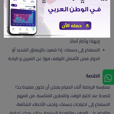
الماء خلال فترة الإفطار لتعويض السوائل المفقودة
أثناء التمرين.
اختيار التمارين المناسبة: التمارين التي تعتمد على وزن
الجسم مثل السكوات والضغط والمشي تكون أقل
إجهادًا وأكثر أمانًا.
الاستماع إلى جسمك: إذا شعرت بالإرهاق الشديد أو
الدوار، فمن الأفضل التوقف فورًا عن التمرين و الراحة.
الخلاصة
ممارسة الرياضة أثناء الصيام يمكن أن تكون مفيدة جدًا
للصحة عند اختيار الوقت والتمارين المناسبة. من المهم
الاستماع إلى احتياجات جسمك، وتجنب الأخطاء الشائعة،
والتركيز على الترطيب والتغذية السليمة. بذلك، يمكن تحقيق