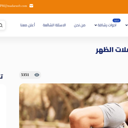
PM@madarsoft.com
جديد
ادوات رشاقة
من نحن
الاسئلة الشائعة
أعلن معنا
لات الظهر
تا
5351