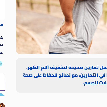
ال
4
سو
عد
يُ
ال
أطعمة
مل تمارين صحيحة لتخفيف آلام الظهر،
وغي
 في التمارين، مع نصائح للحفاظ على صحة
ات الجسم.