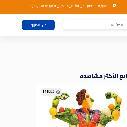
السعودية - الدمام - حي الشاطيء - طريق الأمير محمد بن فهد
عن التطبيق
بع الأكثر مشاهده
141995