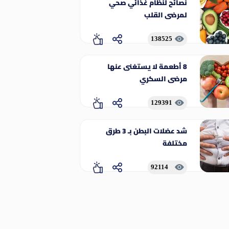
نصائح لنظام غذائي صحي
لمرضى القلب
138525
8 أطعمة لا يستغنى عنها
مرضى السكري
129391
شد عضلات البطن بـ 3 طرق
مختلفة
92114