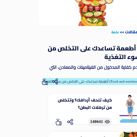
مقالات
>>
عامة
 أطعمة تساعدك على التخلص من
ء التغذية
م كفاية المدخول من الفيتامينات والمعادن، التي
طلق عليها مسمى المغذيات الدقيقة. وتمكّن
مغذيات الدقيقة الجسم من إنتاج الإنزيمات والهرمونات
-تساعدك-على-التخلص-من-سوء-التغذية (Food-and-nutrition)
رها من المواد اللازمة للنمو والنماء على نحو ملائم
كيف تنحف أردافك؟ وتتخلص
من ترهلات البطن؟
140641