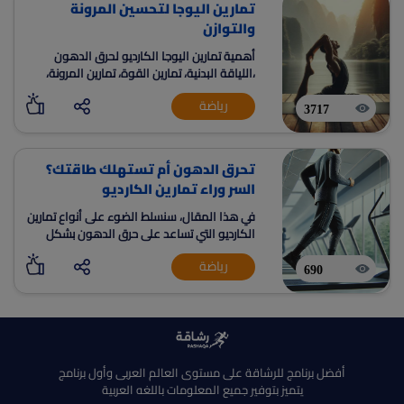
تمارين اليوجا لتحسين المرونة
والتوازن
أهمية تمارين اليوجا الكارديو لحرق الدهون
،اللياقة البدنية، تمارين القوة، تمارين المرونة،
التوازن، التمدد، اليوغا، رفع الأثقال، الإصابات،
رياضة
التعافي، هشاشة العظام، بناء العضلات، زيادة
3717
معدل الحرق، ، التمارين الرياضية، تمارين
الاسترخاء، تمارين وزن الجسم
تحرق الدهون أم تستهلك طاقتك؟
السر وراء تمارين الكارديو
في هذا المقال، سنسلط الضوء على أنواع تمارين
الكارديو التي تساعد على حرق الدهون بشكل
فعّال مثل الجري والسباحة، ونوضح الطريقة
رياضة
الصحيحة لأدائها، مع تجنب الأخطاء الشائعة.
690
أفضل برنامج للرشاقة على مستوى العالم العربى وأول برنامج
يتميز بتوفير جميع المعلومات باللغه العربية