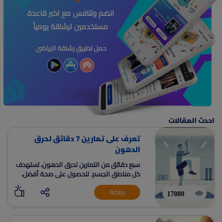
انضم وتنافس مع اكبر قاعدة
مستخدمين لرشاقة يومياً
حمل تطبيق رشاقة الرياضى
احدث المقالات
تعرف على تمارين 7 دقائق لحرق
الدهون
سبع دقائق من التمارين لحرق الدهون، تستهدف
كل مناطق الجسم. للحصول على صحة أفضل،
وتنشيط الدورة الدموية. 12 تمرين كل تمرين مدته
رياضة
30 ثانية.
17080