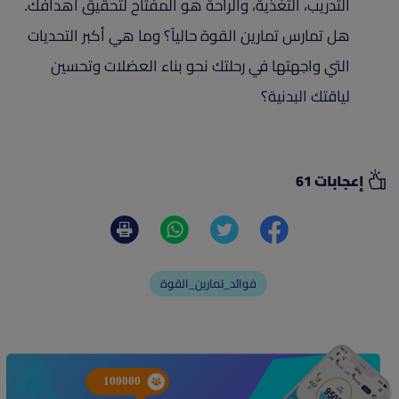
التدريب، التغذية، والراحة هو المفتاح لتحقيق أهدافك.
هل تمارس تمارين القوة حالياً؟ وما هي أكبر التحديات
التي واجهتها في رحلتك نحو بناء العضلات وتحسين
لياقتك البدنية؟
إعجابات 61
فوائد_تمارين_القوة
100000