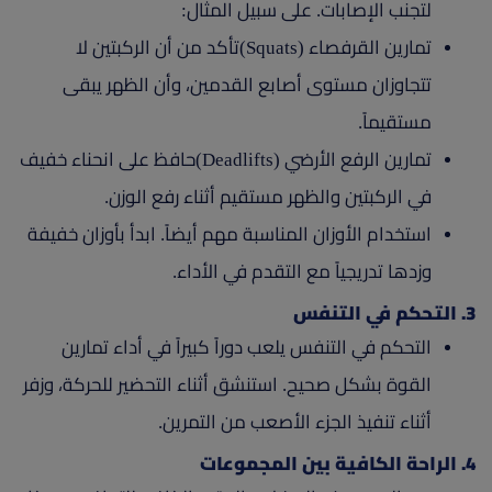
لتجنب الإصابات. على سبيل المثال:
تمارين القرفصاء (Squats)تأكد من أن الركبتين لا
تتجاوزان مستوى أصابع القدمين، وأن الظهر يبقى
مستقيماً.
تمارين الرفع الأرضي (Deadlifts)حافظ على انحناء خفيف
في الركبتين والظهر مستقيم أثناء رفع الوزن.
استخدام الأوزان المناسبة مهم أيضاً. ابدأ بأوزان خفيفة
وزدها تدريجياً مع التقدم في الأداء.
3. التحكم في التنفس
التحكم في التنفس يلعب دوراً كبيراً في أداء تمارين
القوة بشكل صحيح. استنشق أثناء التحضير للحركة، وزفر
أثناء تنفيذ الجزء الأصعب من التمرين.
4. الراحة الكافية بين المجموعات