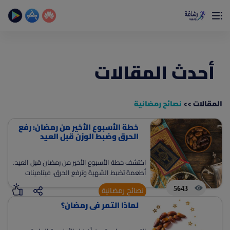
×
تمتع بأفضل تجربة صحية على الأطلاق
حساب الخطوات اليومية _ حساب السعرات _ تمارين منزلية
أحدث المقالات
المقالات >>
نصائح رمضانية
خطة الأسبوع الأخير من رمضان: رفع
(current)
الصفحة الرئيسية
الحرق وضبط الوزن قبل العيد
المقالات
اكتشف خطة الأسبوع الأخير من رمضان قبل العيد:
جديد
أطعمة تضبط الشهية وترفع الحرق، فيتامينات
ادوات رشاقة
تدعم الأيض، جدول وجبات سبعة أيام متكامل،
5643
نصائح رمضانية
ونصائح عملية لإدارة العزومات والحفاظ على وزنك
(current)
من نحن
لماذا التمر في رمضان؟
دون حرمان.
(current)
الأسئلة الشائعة