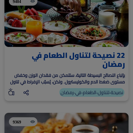
9404
22 نصيحة لتناول الطعام في
رمضان
بإتباع النصائح البسيطة التالية، ستتمكن من فقدان الوزن وخفض
مستوى ضغط الدم والكوليسترول. ولكن، يُسبّب الإفراط في تناول
الطعام عند الإفطار والسحور بزيادة الوزن
نصيحة-لتناول-الطعام-في-رمضان
9369