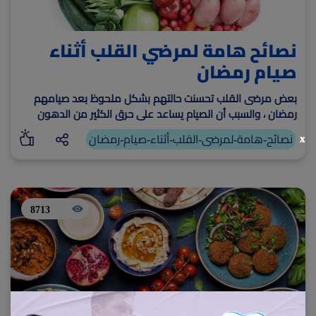
نصائح هامة لمرضي القلب أثناء
صيام رمضان
بعض مرضى القلب تحسنت حالتهم بشكل ملحوظ بعد صيامهم
رمضان ، والسبب أن الصيام يساعد على حرق الكثير من الدهون
الضارة بالجسم وهو ما يحسن صحة القلب
x
نصائح-هامة-لمرضى-القلب-أثناء-صيام-رمضان
8713