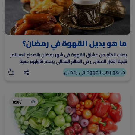
ما هو بديل القهوة في رمضان؟
يصاب الكثير من عشاق القهوة في شهر رمضان بالصداع المستمر
نتيجة التغيّر المفاجئ في النظام الغذائي وعدم تناولهم نسبة
الكافيين التي اعتادوا عليها خلال أيام الإفطار
ما-هو-بديل-القهوة-في-رمضان
8906