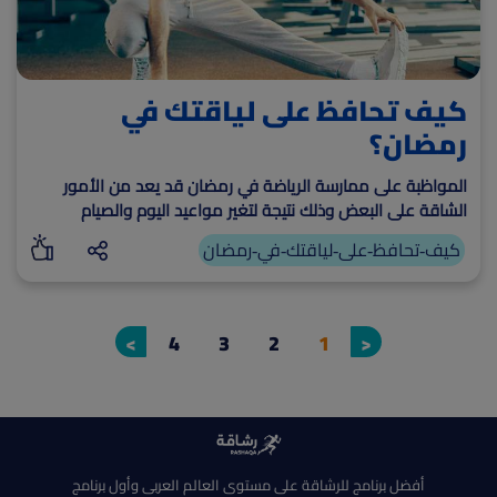
كيف تحافظ على لياقتك في
رمضان؟
المواظبة على ممارسة الرياضة في رمضان قد يعد من الأمور
الشاقة على البعض وذلك نتيجة لتغير مواعيد اليوم والصيام
لساعات طويلة.
كيف-تحافظ-على-لياقتك-في-رمضان
>
4
3
2
1
<
أفضل برنامج للرشاقة على مستوى العالم العربى وأول برنامج