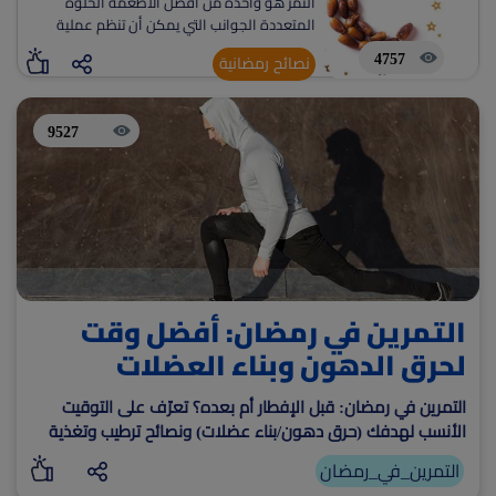
التمر هو واحدة من أفضل الأطعمة الحلوة
المتعددة الجوانب التي يمكن أن تنظم عملية
(current)
أعلن معنا
الهضم . ويمكن أن يعزز بشكل كبير من مستويات
4757
نصائح رمضانية
الطاقة ويوفر احتياجات الألياف
9527
التمرين في رمضان: أفضل وقت
لحرق الدهون وبناء العضلات
التمرين في رمضان: قبل الإفطار أم بعده؟ تعرّف على التوقيت
الأنسب لهدفك (حرق دهون/بناء عضلات) ونصائح ترطيب وتغذية
تمنع الدوخة والإرهاق.
التمرين_في_رمضان