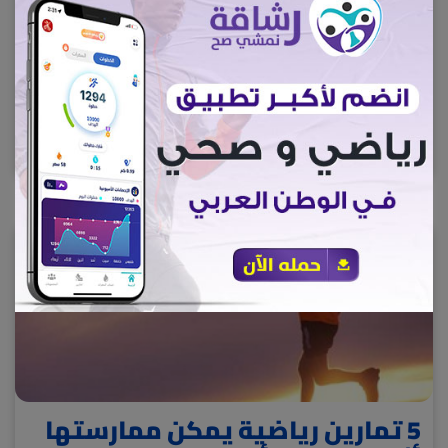
عادة شائعة على السحور تسبب
التسمم
أن الإفراط في شرب المياه قد يؤدي إلى وقوع حالات تسمم
سحور
8702
5 تمارين رياضية يمكن ممارستها