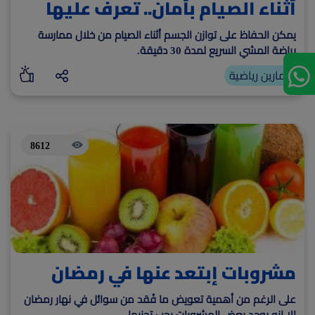
أثناء الصيام بأمان.. تعرف عليها
يمكن الحفاظ على توازن الجسم أثناء الصيام من خلال ممارسة
رياضة المشي السريع لمدة 30 دقيقة.
تمارين رياضية
8612
مشروبات إبتعد عنها في رمضان
على الرغم من أهمية تعويض ما فُقد من سوائل في نهار رمضان
إلا إنه يوجد بعض المشروبات يجب تجنبها