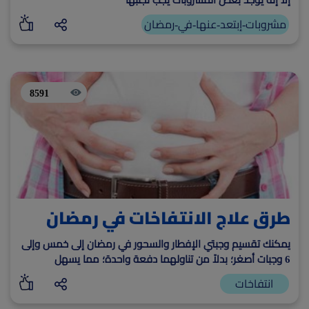
مشروبات-إبتعد-عنها-في-رمضان
8591
طرق علاج الانتفاخات في رمضان
يمكنك تقسيم وجبتي الإفطار والسحور في رمضان إلى خمس وإلى
6 وجبات أصغر؛ بدلاً من تناولهما دفعة واحدة؛ مما يسهل
عمل الجهاز الهضمي.
انتفاخات