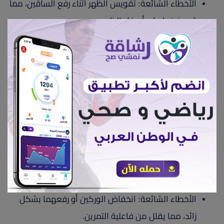
الأخطاء الشائعة: تقويس الظهر أثناء رفع الساقين، مما
قد يضغط على أسفل الظهر.
اليوم الثالث: تمارين الجسم بالكامل (كارديو وتمارين
متكاملة)
1. تمارين القفز (Jumping Jacks)
قفز مع فتح الساقين ورفع الذراعين فوق الرأس، ثم عد
إلى الوضع الأصلي.
الأخطاء الشائعة: القيام بالحركة بسرعة مفرطة دون
التركيز على التنفيذ الصحيح.
2. تمارين البلانك (Plank)
اتخذ وضعية الضغط، ولكن بدلاً من النزول والصعود،
ابقَ في وضع الثبات مع استقامة الجسم.
الأخطاء الشائعة: انخفاض الوركين أو رفعهما بشكل
زائد، مما يقلل من فاعلية التمرين.