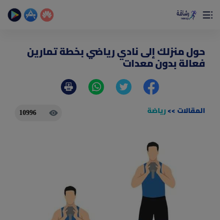
×
تمتع بأفضل تجربة صحية على الأطلاق
حساب الخطوات اليومية _ حساب السعرات _ تمارين منزلية
حول منزلك إلى نادي رياضي بخطة تمارين
فعالة بدون معدات
المقالات
>>
رياضة
10996
(current)
الصفحة الرئيسية
المقالات
جديد
ادوات رشاقة
(current)
من نحن
(current)
الأسئلة الشائعة