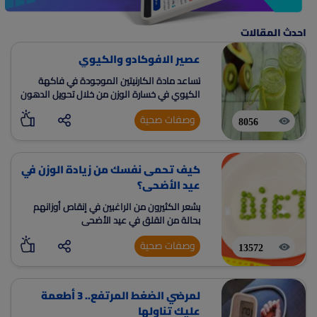
احدث المقالات
عصير الافوكادو والكيوي
تساعد مادة الكارنيتين الموجودة في فاكهة
الكيوي في خسارة الوزن من خلال تحويل الدهون
المخزّنة في جسمكِ إلى سعرات حرارية قابلة
وصفات صحية
للحرق
8056
كيف تحمى نفسك من زيادة الوزن في
عيد الأضحى؟
يشعر الكثيرون من الراغبين في إنقاص أوزانهم
بحالة من القلق في عيد الأضحى
وصفات صحية
13572
لمرضي الضغط المرتفع.. 3 أطعمة
عليك تناولها