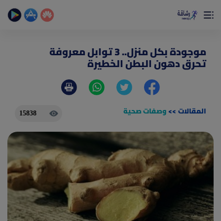
×
تمتع بأفضل تجربة صحية على الأطلاق
حساب الخطوات اليومية _ حساب السعرات _ تمارين منزلية
موجودة بكل منزل.. 3 توابل معروفة
تحرق دهون البطن الخطيرة
المقالات
>>
وصفات صحية
15838
(current)
الصفحة الرئيسية
المقالات
جديد
ادوات رشاقة
(current)
من نحن
(current)
الأسئلة الشائعة