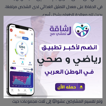
في الحفاظ على معدل التمثيل الغذائي لدى الشخص مرتفعًا،
بحيث تتم معالجة الطعام بشكل أسرع.
و تم تحليل آثار تناول الزنجبيل على فقدان الوزن لدى الأشخاص
الذين يعانون من زيادة الوزن والسمنة.
وأظهرت الدراسة أن تناول الزنجبيل يقلل بشكل ملحوظ من
وزن الجسم ودهون البطن.
الكمون
تم التحقيق في قدرة الكمون على فقدان الدهون الحشوية.
وأجريت التجربة السريرية العشوائية على 72 شخصًا يعانون من
زيادة الوزن، والذين تتراوح أعمارهم بين 18 و50 عامًا.
وتم تقسيم المشاركين عشوائيًّا إلى ثلاث مجموعات؛ حيث