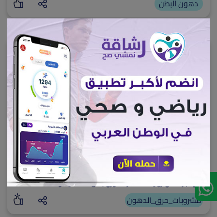
دهون البطن
10229
أفضل مشروبات حرق الدهون
بسرعة: دليلك العلمي والصحي
اكتشف قائمة مشروبات حرق الدهون المدعومة علمياً، واجعل
منها جزءاً من روتينك لخسارة الوزن بطريقة صحية ومستدامة،
وتعرف على الأضرار الخفية للمشروبات الغازية.
مشروبات_حرق_الدهون