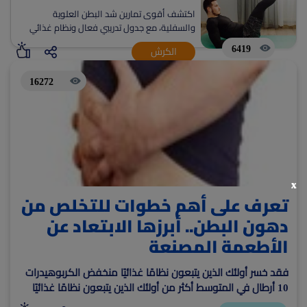
اكتشف أقوى تمارين شد البطن العلوية
(current)
أعلن معنا
والسفلية، مع جدول تدريبي فعال ونظام غذائي
مساعد. نصائح للحصول على بطن مشدود وتجنب
6419
الكرش
الأخطاء الشائعة.
16272
x
تعرف على أهم خطوات للتخلص من
دهون البطن.. أبرزها الابتعاد عن
الأطعمة المصنعة
فقد خسر أولئك الذين يتبعون نظامًا غذائيًا منخفض الكربوهيدرات
10 أرطال في المتوسط أكثر من أولئك الذين يتبعون نظامًا غذائيًا
قليل الدسم.