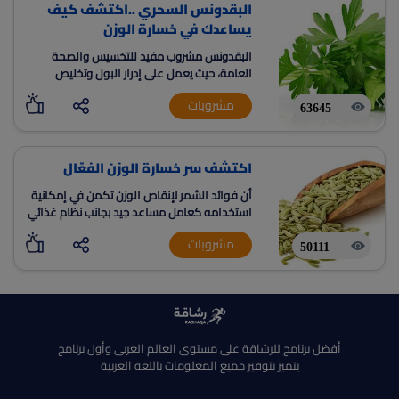
البقدونس السحري ..اكتشف كيف
يساعدك في خسارة الوزن
البقدونس مشروب مفيد للتخسيس والصحة
العامة، حيث يعمل على إدرار البول وتخليص
الجسم من السوائل الزائدة ويسد الشهية. كما
مشروبات
يحتوي على فيتامينات ومركبات مفيدة للصحة،
63645
ويمكن تحضيره بسهولة عن طريق غلي أوراق
البقدونس لمدة دقيقة وشربه قبل الوجبات.
يمكن استخدام البقدونس للحفاظ على صحة
اكتشف سر خسارة الوزن الفعّال
الجهاز الهضمي ولمنع حصوات الكلى.
أن فوائد الشمر لإنقاص الوزن تكمن في إمكانية
استخدامه كعامل مساعد جيد بجانب نظام غذائي
جيد للتخسيس حيث يعمل على تقليل السعرات
مشروبات
الحرارية
50111
أفضل برنامج للرشاقة على مستوى العالم العربى وأول برنامج
يتميز بتوفير جميع المعلومات باللغه العربية