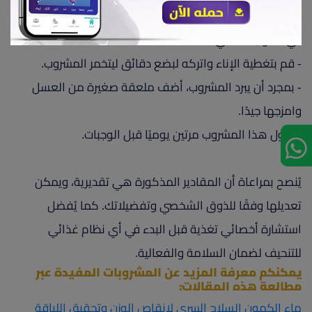
- ضع كمية مناسبة من مسحوق القرفة ومسحوق
الزنجبيل
في الكوب المغلي.
- قم بتغطية الإناء واتركه لبضع دقائق ليتخمر المشروب.
- بمجرد أن يبرد المشروب، أضف ملعقة صغيرة من العسل
وامزجها جيدًا.
- تناول هذا المشروب مرتين يوميًا قبل الوجبات.
يُنصح بمراعاة أن المقادير المذكورة هي تقديرية، ويمكن
تعديلها وفقًا للذوق الشخصي وتفضيلاتك. كما يُفضل
استشارة أخصائي تغذية قبل البدء في أي نظام غذائي
للتنحيف لضمان السلامة والفعالية.
يمكنكم معرفة المزيد عن المشروبات المفيدة عبر
مطالعة هذه المقالات:
ماء الكمون السلاح السري لإنقاص الوزن وتحقيق اللياقة