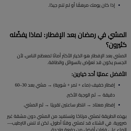
إذا كان يومك مرهقًا أو لم تنم جيدًا.​
المشي في رمضان بعد الإفطار: لماذا يفضّله 
كثيرون؟
المشي بعد الإفطار هو الخيار الأكثر أمانًا لمعظم الناس، لأن 
الجسم يكون قد تعوّض بالسوائل والطاقة.
الأفضل عمليًا أحد خيارين:​
إفطار خفيف (ماء + تمر + شوربة) → مشي بعد 30–60 
دقيقة → ثم الوجبة الأكبر.
إفطار معتاد → انتظر ساعتين تقريبًا → ثم المشي.
بهذه الطريقة تمشي مرتاحًا وتستفيد من المشي دون مشقة غير 
ضرورية. في الشتاء قد تمشي وقتًا أطول، لكن لا تنسَ الترطيب—
الماء على فترات أفضل من دفعة واحدة.​