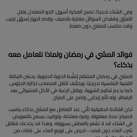
وفي الشتاء تحديدًا، تصبح الفكرة أسهل: الجو المعتدل يقلل 
التعرّق وفقدان السوائل مقارنة بالصيف، وقِصر النهار يُسهّل ترتيب 
وقت مناسب للمشي دون ضغط.​
فوائد المشي في رمضان ولماذا نتعامل معه 
بذكاء؟
المشي في رمضان المنتظم يُنشّط الدورة الدموية، يحسّن اللياقة 
القلبية التنفسية تدريجيًا، ويخفّف الثقل المصاحب لكثرة الجلوس. 
كما يدعم تنظيم الشهية، ويقلل الرغبة في الأكل العشوائي بعد 
الإفطار، وله تأثير إيجابي واضح على المزاج.
لكن الفائدة الحقيقية تأتي عند التعامل مع المشي بذكاء يناسب 
الصيام: مدة معقولة، وتيرة معتدلة، وتوقيت يسمح بالتعويض. 
في الشتاء قد لا تشعر بالعطش بسهولة، وهذا قد يخدعك فتقلل 
شرب الماء دون قصد—احرص على توزيع الماء على فترات من 