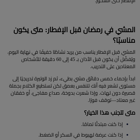
الإفطار حتى السحور.​
المشي في رمضان قبل الإفطار: متى يكون 
مناسبًا؟
المشي قبل الإفطار يناسب من يريد نشاطًا خفيفًا في نهاية اليوم، 
ويُفضَّل أن يكون قبل الأذان بـ 45 إلى 60 دقيقة للأشخاص 
المعتادين على التدريب.
ابدأ بإحماء خمس دقائق مشي بطيء، ثم زد الوتيرة تدريجيًا إلى 
مستوى تشعر فيه أنك تتنفس بعمق لكن تستطيع الكلام بجملة 
قصيرة دون لهاث. وإذا شعرت بدوخة، صداع مفاجئ، أو خفقان 
غير معتاد—توقف فورًا.​
متى تتجنب هذا الخيار؟
إذا كنت مبتدئًا تمامًا.​
إذا كنت عرضة لهبوط في السكر أو الضغط.