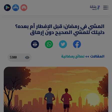
×
تمتع بأفضل تجربة صحية على الأطلاق
حساب الخطوات اليومية _ حساب السعرات _ تمارين منزلية
المشي في رمضان: قبل الإفطار أم بعده؟
دليلك للمشي الصحيح دون إرهاق
المقالات
>>
نصائح رمضانية
5380
(current)
الصفحة الرئيسية
المقالات
جديد
ادوات رشاقة
(current)
من نحن
(current)
الأسئلة الشائعة