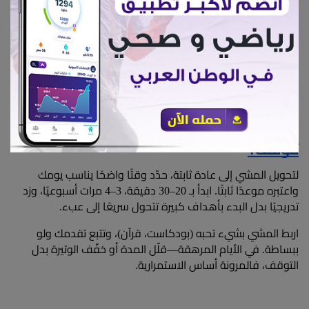
إهمال الماء لأنك لا تشعر بالعطش في الشتاء.
الاعتقاد بأن المشي يجب أن يكون طويلًا ليكون مفيدًا:
 20–
30 دقيقة منتظمة أفضل من ساعة متعبة ثم انقطاع.​
كيف تجعل المشي في رمضان عادة لا 
تتوقف؟
لتحويل المشي إلى عادة ثابتة، حدّد وقتًا واضحًا يناسب يومك 
واعتبره موعدًا ثابتًا. ابدأ بـ 20–30 دقيقة، 3–4 مرات أسبوعيًا، وزد 
تدريجيًا بدل البدء بأهداف كبيرة تتحول سريعًا إلى عبء.​
اربط المشي بشيء تحبه (بودكاست، قرآن)، وتتبع تقدمك ولو 
ببساطة. في الأيام المرهقة—قلّل المدة أو خفّف الوتيرة بدل 
التوقف، فالمرونة أساس الاستمرارية.​