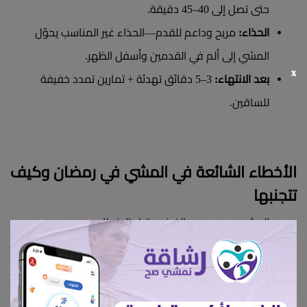
حتى تصل إلى 40–45 دقيقة.​
الحذاء:
 مريح وداعم للقدم—الحذاء غير المناسب يحوّل 
المشي إلى ألم في القدمين وأسفل الظهر.
x
بعد الانتهاء:
 3–5 دقائق تهدئة + تمارين تمدد خفيفة 
للساقين.​
الأخطاء الشائعة في المشي في رمضان وكيف 
تتجنبها
المشي بمجهود مبالغ فيه قبل الإفطار.​
المشي بعد الإفطار مباشرة بعد وجبة ثقيلة.
تجاهل الإحماء والتهدئة.
المشي يومين بحماس شديد ثم التوقف أسبوعًا.