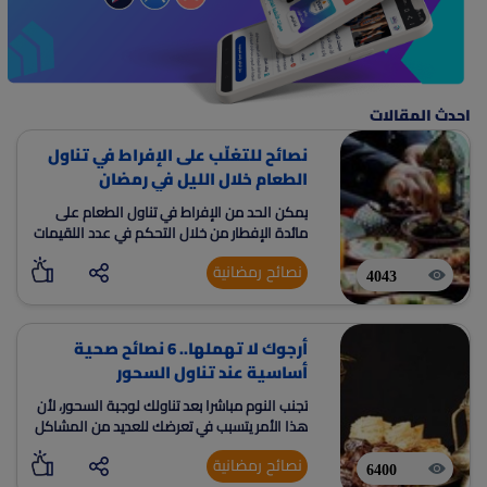
احدث المقالات
نصائح للتغلّب على الإفراط في تناول
الطعام خلال الليل في رمضان
يمكن الحد من الإفراط في تناول الطعام على
مائدة الإفطار من خلال التحكم في عدد اللقيمات
الأولى
نصائح رمضانية
4043
أرجوك لا تهملها.. 6 نصائح صحية
أساسية عند تناول السحور
تجنب النوم مباشرا بعد تناولك لوجبة السحور، لأن
هذا الأمر يتسبب في تعرضك للعديد من المشاكل
الصحية، ومنها زيادة الوزن
نصائح رمضانية
6400