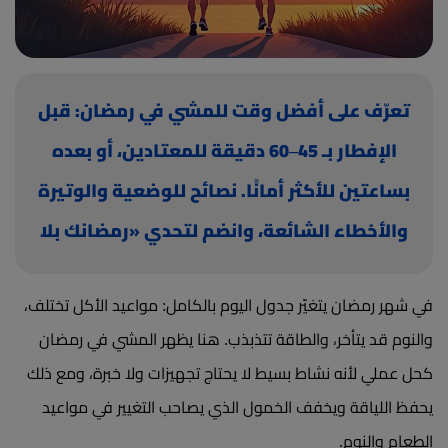
(current)
أعلن معنا
تعرّف على أفضل وقت للمشي في رمضان: قبل
الإفطار بـ 45–60 دقيقة للمعتادين، أو بعده
بساعتين للأكثر أمانًا. نصائح للوضعية والوتيرة
والأخطاء الشائعة، وانضم لتحدي «رمضانك بلا
كسل» على رشاقة ونافس على جوائز.
في شهر رمضان يتغيّر جدول اليوم بالكامل: مواعيد الأكل تختلف، 
والنوم قد يتأخر، والطاقة تتذبذب. هنا يظهر المشي في رمضان 
كحل عملي لأنه نشاط بسيط لا يحتاج تجهيزات ولا خبرة، ومع ذلك 
يحفظ اللياقة ويخفف الخمول الذي يصاحب التغيير في مواعيد 
الطعام والنوم.