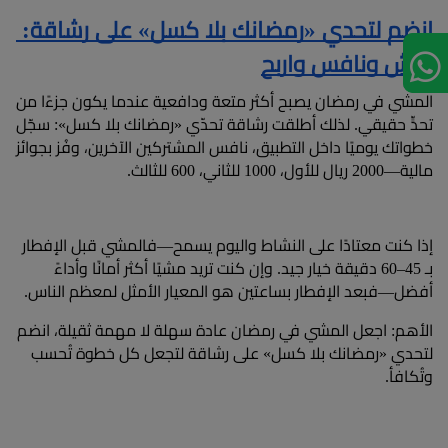
انضم لتحدي «رمضانك بلا كسل» على رشاقة: 
امشِ ونافس واربح
المشي في رمضان يصبح أكثر متعة ودافعية عندما يكون جزءًا من 
تحدٍّ حقيقي. لذلك أطلقت رشاقة تحدّي «رمضانك بلا كسل»: سجّل 
خطواتك يوميًا داخل التطبيق، نافس المشتركين الآخرين، وفُز بجوائز 
مالية—2000 ريال للأول، 1000 للثاني، 600 للثالث.
إذا كنت معتادًا على النشاط واليوم يسمح—فالمشي قبل الإفطار 
بـ 45–60 دقيقة خيار جيد. وإن كنت تريد مشيًا أكثر أمانًا وأداءً 
أفضل—فبعد الإفطار بساعتين هو المعيار الأمثل لمعظم الناس.
الأهم: اجعل المشي في رمضان عادة سهلة لا مهمة ثقيلة، انضم 
لتحدي «رمضانك بلا كسل» على رشاقة لتجعل كل خطوة تُحسب 
وتُكافأ.