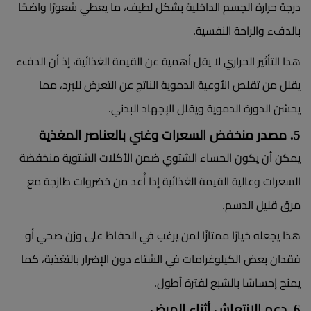
درجة حرارة الجسم الداخلية بشكل لطيف، ما يعطي شعورًا واضحًا
بالدفء والراحة النفسية.
هذا التأثير الحراري لا يقل أهمية عن القيمة الغذائية، إذ أن الدفء
يقلل من تقلص الأوعية الدموية الناتج عن التعرض للبرد، مما
يحسّن الدورة الدموية ويقلل الإجهاد البدني.
5. مصدر منخفض السعرات وغني بالعناصر المغذية
يمكن أن يكون الحساء الشتوي ضمن الأكلات الشتوية منخفضة
السعرات وعالية القيمة الغذائية إذا أُعد من خضروات طازجة مع
مرق قليل الدسم.
هذا يجعله خيارًا ممتازًا لمن يرغب في الحفاظ على وزن صحي أو
فقدان بعض الكيلوغرامات في الشتاء دون الإضرار بالتغذية، كما
يمنح إحساسًا بالشبع لفترة أطول.
6. دعم الانتعاش أثناء المرض