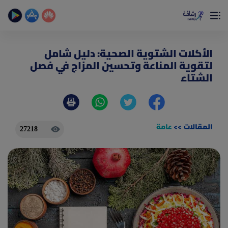
×
تمتع بأفضل تجربة صحية على الأطلاق
حساب الخطوات اليومية _ حساب السعرات _ تمارين منزلية
الأكلات الشتوية الصحية: دليل شامل
لتقوية المناعة وتحسين المزاج في فصل
الشتاء
المقالات
>>
عامة
27218
(current)
الصفحة الرئيسية
المقالات
جديد
ادوات رشاقة
(current)
من نحن
(current)
الأسئلة الشائعة