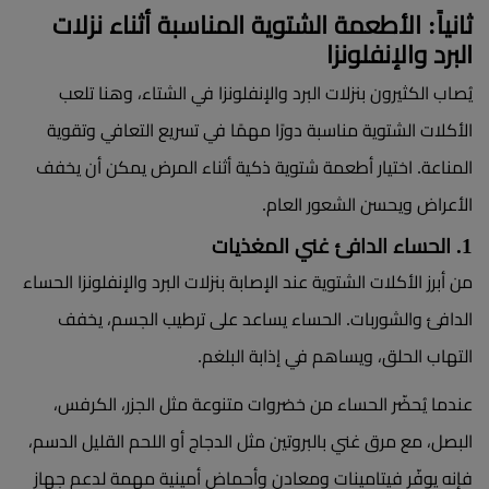
ثانياً: الأطعمة الشتوية المناسبة أثناء نزلات
البرد والإنفلونزا
يُصاب الكثيرون بنزلات البرد والإنفلونزا في الشتاء، وهنا تلعب
الأكلات الشتوية مناسبة دورًا مهمًا في تسريع التعافي وتقوية
المناعة. اختيار أطعمة شتوية ذكية أثناء المرض يمكن أن يخفف
الأعراض ويحسن الشعور العام.
1. الحساء الدافئ غني المغذيات
من أبرز الأكلات الشتوية عند الإصابة بنزلات البرد والإنفلونزا الحساء
الدافئ والشوربات. الحساء يساعد على ترطيب الجسم، يخفف
التهاب الحلق، ويساهم في إذابة البلغم.
عندما يُحضّر الحساء من خضروات متنوعة مثل الجزر، الكرفس،
البصل، مع مرق غني بالبروتين مثل الدجاج أو اللحم القليل الدسم،
فإنه يوفّر فيتامينات ومعادن وأحماض أمينية مهمة لدعم جهاز