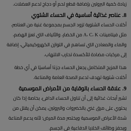
زيادة كمية البروتين بإضافة قطع لحم أو دجاج لدعم العضلات.
8. عناصر غذائية أساسية في الحساء الشتوي
أكلات الحساء الشتوية تزود الجسم بمجموعة غنية من العناصر،
مثل فيتامينات A، C، K من الخضار، والألياف التي تعزز الهضم،
والماء والمعادن التي تساهم في التوازن الكهروكيميائي، إضافة
إلى مركبات مضادة للأكسدة تحارب الالتهاب.
هذا المزيج المتكامل يجعل الحساء جزءًا أساسيًا في أي خطة
أكلات شتوية تهدف لدعم الصحة العامة والمناعة.
9. علاقة الحساء بالوقاية من الأمراض الموسمية
تشير أبحاث غذائية إلى أن تناول الحساء الدافئ، بخاصة إذا كان
يحتوي على مرق غني بالخضروات والبروتين، يمكن أن يقلل من
شدة الأعراض الموسمية ويختصر مدة المرض؛ لأنه يدعم المناعة
ويحفز وظائف الخلايا الدفاعية في الجسم.