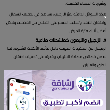
وشوربات الحساء الخفيفة.
هذه السوائل الدافئة تعزّز الترطيب، تساهم في تخفيف السعال
x
واحتقان الأنف، وتساعد الجسم على التخلص من الفضلات بشكل
أفضل أثناء فترة المرض.
9. الزنجبيل والليمون كمنشطات مناعية
الزنجبيل من المكونات المهمة داخل قائمة الأكلات الشتوية، لما
له من خصائص مضادة للالتهاب وقدرته على تخفيف احتقان
الحلق والغثيان.
أما الليمون فهو غني بفيتامين C ويساعد على تعزيز الاستجابة
المناعية، ودمجهما في مشروبات دافئة يمثل خيارًا ممتازًا من بين
الأكلات الشتوية المفيدة عند الإنفلونزا والبرد.
10.
الأطعمة الغنية بالفيتامينات والمعادن
من الضروري أن يتناول الشخص المصاب بنزلة برد أو إنفلونزا خليطًا