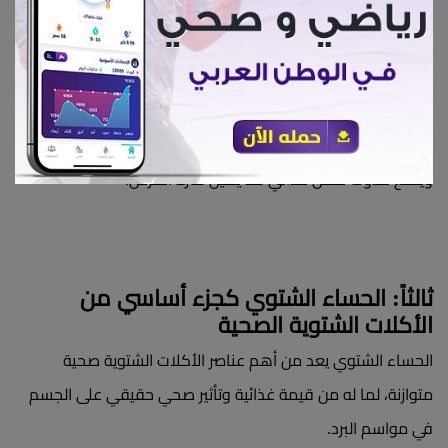
من الخضروات، الفواكه، البروتينات، والألياف ضمن الأكلات الشتوية
اليومية، لضمان إمداد الجسم بما يحتاجه من فيتامين A، فيتامين
D، فيتامين E، والحديد.
هذا التنوع في الأطعمة الشتوية يعزز المناعة ويسرّع التعافي،
ويمنع حدوث نقص غذائي قد يطيل فترة المرض.
ثالثاً: الحساء الشتوي كجزء أساسي من
الأكلات الشتوية الصحية
الحساء الشتوي يعد من أهم عناصر الأكلات الشتوية صحية
متوازنة، لما له من قيمة غذائية وتأثير صحي حقيقي على الجسم
في مواسم البرد.