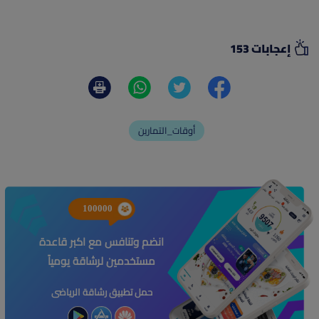
إعجابات 153
أوقات_التمارين
100000
انضم وتنافس مع اكبر قاعدة
مستخدمين لرشاقة يومياً
حمل تطبيق رشاقة الرياضى