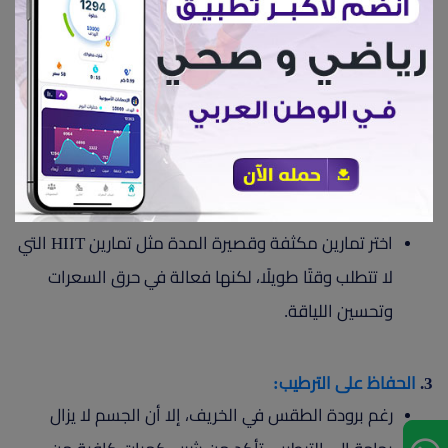
1. التخطيط المسبق:
خطط لأوقات التمرين بناءً على مواعيد شروق وغروب
الشمس في منطقتك. يساعد التخطيط المسبق على
الالتزام بالجدول الرياضي وضمان الاستفادة القصوى
من ضوء النهار.
2.
التركيز على التمارين المكثفة:
اختر تمارين مكثفة وقصيرة المدة مثل تمارين HIIT التي
لا تتطلب وقتًا طويلًا، لكنها فعالة في حرق السعرات
وتحسين اللياقة.
3.
الحفاظ على الترطيب:
رغم برودة الطقس في الخريف، إلا أن الجسم لا يزال