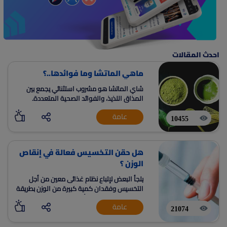
احدث المقالات
ماهي الماتشا وما فوائدها..؟
شاي الماتشا هو مشروب استثنائي يجمع بين
المذاق اللذيذ، والفوائد الصحية المتعددة.
يساهم شاي الماتشا في فقدان الوزن والحفاظ
عامة
على صحة القلب.
10455
هل حقن التخسيس فعالة في إنقاص
الوزن ؟
يلجأ البعض لإتباع نظام غذائى معين من أجل
التخسيس وفقدان كمية كبيرة من الوزن بطريقة
سريعة، في حين نلاحظ أن البعض الأخر يقوم
عامة
بإستخدام حقن من أجل التخسيس بسرعة
21074