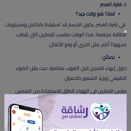
3. فترة العصر
لماذا هو وقت جيد؟
في فترة العصر، يكون الجسم قد استيقظ بالكامل ومستويات
x
الطاقة مرتفعة. هذا الوقت مناسب للتمارين التي تتطلب
مجهودًا أكبر، مثل الجري أو رفع الأثقال.
نصائح:
حاول إنهاء التمرين قبل الغروب مباشرة، حيث يقل الضوء
الطبيعي ويزيد الشعور بالخمول.
مارس التمارين في الهواء الطلق للاستفادة من الشمس
والهواء النقي.
كيف تحقق أقصى استفادة من التمارين في الخريف؟