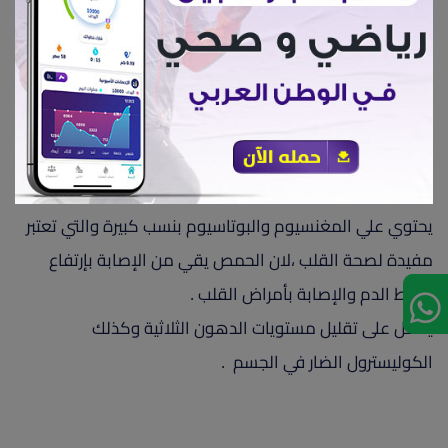
سادسا .مفيد لعملية الهضم
، لانه يزيد من البكتيريا المفيدة التي توجد في الأمعاء ، ويقلل
من البكتريا الضارة ا التي تصيب القولون والأمعاء والجهاز
الهضمي .
سابعا.الوقاية من الأمراض
يحتوي علي المغنسيوم والبوتاسيوم بنسب كبيرة والتي تعتبر
مفيدة لصحة القلب ،لان الحمص يقي من الإصابة بإرتفاع
ضغط الدم والإصابة بأمراض القلب .
يعمل على تقليل مستويات الدهون الثلاثية وكذلك
الكوليسترول الضار في الجسم .