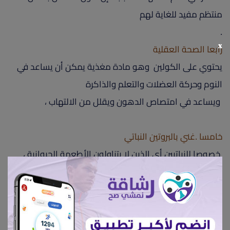
منتظم مفيد للغاية لهم
.
x
رابعا الصحة العقلية
يحتوي على الكولين وهو مادة مغذية يمكن أن يساعد في
النوم وحركة العضلات والتعلم والذاكرة
ويساعد في امتصاص الدهون ويقلل من الالتهاب ،
خامسا .غني بالبروتين النباتي
خصوصا للنباتيين أي الذين لا يتناولون الأطعمة الحيوانية ،
ويعتبر من أكثر الأطعمة التي تحتوي على هذا النوع من
البروتين ، ومن أهم فوائد هذا النوع من البروتين أنه سوف
يجعلك تشعر بالشبع وتقلل من كمية الطعام اليومي .