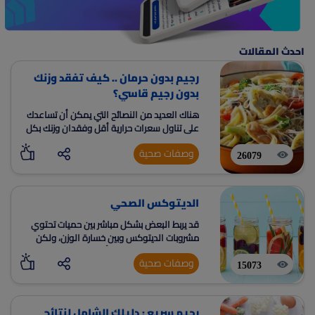
احدث المقالات
رجيم بدون حرمان .. كيف تفقد وزنك
بدون رجيم قاسي؟
هناك العديد من النصائح التي يمكن أن تساعدك
على تناول سعرات حرارية أقل وفقدان وزنك بكل
بسهولة بدون الحرمان
وصفات صحية
26079
الديتوكس الصحي
قد يربط البعض بشكل مباشر بين حميات تحتوي
مشروبات الديتوكس وبين خسارة الوزن، ولكن
حقيقة ما يحصل هنا هو أن هذه الحميات غالبًا
وصفات صحية
ما تكون قليلة السعرات، وقلة
15073
رجيم سريع : دليلك الشامل لنتائج