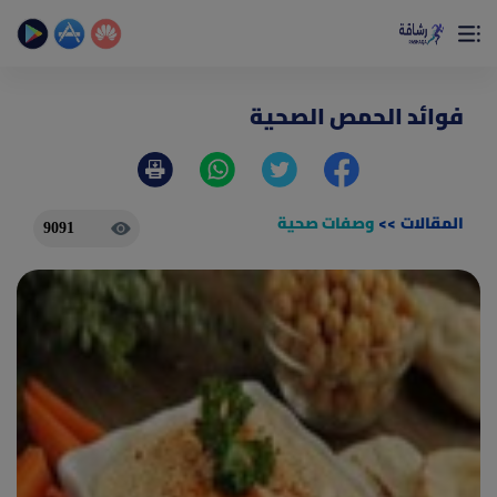
×
تمتع بأفضل تجربة صحية على الأطلاق
حساب الخطوات اليومية _ حساب السعرات _ تمارين منزلية
فوائد الحمص الصحية
المقالات
>>
وصفات صحية
9091
(current)
الصفحة الرئيسية
المقالات
جديد
ادوات رشاقة
(current)
من نحن
(current)
الأسئلة الشائعة